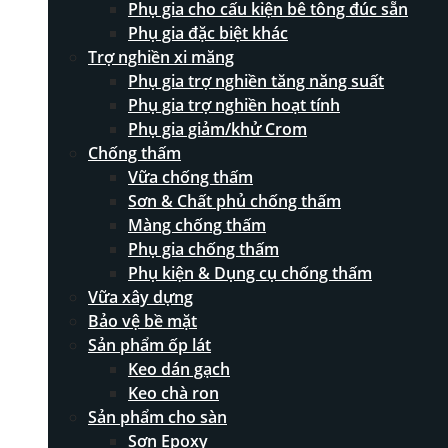
Phụ gia cho cấu kiện bê tông đúc sẵn
Phụ gia đặc biệt khác
Trợ nghiền xi măng
Phụ gia trợ nghiền tăng năng suất
Phụ gia trợ nghiền hoạt tính
Phụ gia giảm/khử Crom
Chống thấm
Vữa chống thấm
Sơn & Chất phủ chống thấm
Màng chống thấm
Phụ gia chống thấm
Phụ kiện & Dụng cụ chống thấm
Vữa xây dựng
Bảo vệ bề mặt
Sản phẩm ốp lát
Keo dán gạch
Keo chà ron
Sản phẩm cho sàn
Sơn Epoxy