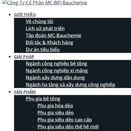
GIỚI THIỆU
Về chúng tôi
Lịch sử phát triển
Tập đoàn MC-Bauchemie
Đối tác & Khách hàng
Dự án tiêu biểu
GIẢI PHÁP
Ngành công nghiệp bê tông
Ngành công nghiệp xi măng
Ngành xây dựng dân dụng
Ngành hạ tầng và xây dựng công nghiệp
SẢN PHẨM
Phụ gia bê tông
Phụ gia hóa dẻo
Phụ gia siêu dẻo
Phụ gia siêu dẻo cao cấp
Phụ gia siêu dẻo thế hệ mới