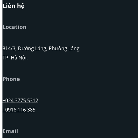
Liên hệ
Location
814/3, Đường Láng, Phường Láng
TP. Hà Nội.
Phone
+024 3775 5312
+0916 116 385
Email