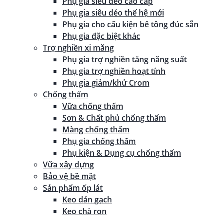
Phụ gia siêu dẻo cao cấp
Phụ gia siêu dẻo thế hệ mới
Phụ gia cho cấu kiện bê tông đúc sẵn
Phụ gia đặc biệt khác
Trợ nghiền xi măng
Phụ gia trợ nghiền tăng năng suất
Phụ gia trợ nghiền hoạt tính
Phụ gia giảm/khử Crom
Chống thấm
Vữa chống thấm
Sơn & Chất phủ chống thấm
Màng chống thấm
Phụ gia chống thấm
Phụ kiện & Dụng cụ chống thấm
Vữa xây dựng
Bảo vệ bề mặt
Sản phẩm ốp lát
Keo dán gạch
Keo chà ron