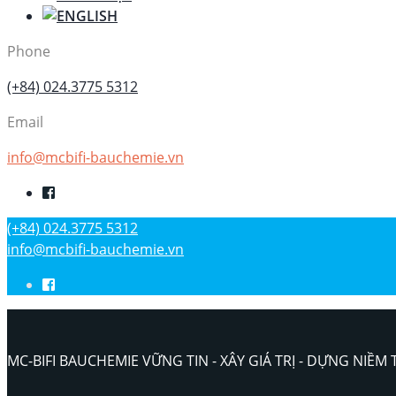
Phone
(+84) 024.3775 5312
Email
info@mcbifi-bauchemie.vn
(+84) 024.3775 5312
info@mcbifi-bauchemie.vn
MC-BIFI BAUCHEMIE VỮNG TIN - XÂY GIÁ TRỊ - DỰNG NIỀM 