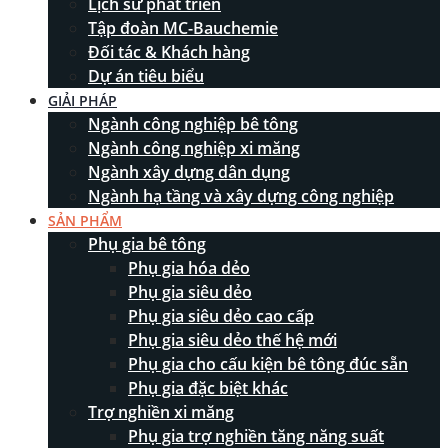
Lịch sử phát triển
Tập đoàn MC-Bauchemie
Đối tác & Khách hàng
Dự án tiêu biểu
GIẢI PHÁP
Ngành công nghiệp bê tông
Ngành công nghiệp xi măng
Ngành xây dựng dân dụng
Ngành hạ tầng và xây dựng công nghiệp
SẢN PHẨM
Phụ gia bê tông
Phụ gia hóa dẻo
Phụ gia siêu dẻo
Phụ gia siêu dẻo cao cấp
Phụ gia siêu dẻo thế hệ mới
Phụ gia cho cấu kiện bê tông đúc sẵn
Phụ gia đặc biệt khác
Trợ nghiền xi măng
Phụ gia trợ nghiền tăng năng suất