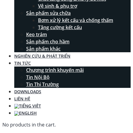
Vệ sinh & phụ trợ
Sản phẩm sửa chữa
Bơm xử lý kết cấu và chống thấm
Tăng cường kết cấu
Keo trám
Sản phẩm cho hầm
Sản phẩm khác
NGHIÊN CỨU & PHÁT TRIỂN
TIN TỨC
Chương trình khuyến mãi
Tin Nội Bộ
Tin Thị Trường
DOWNLOADS
LIÊN HỆ
No products in the cart.