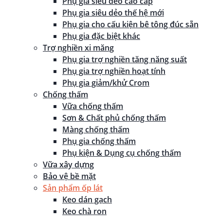
Phụ gia siêu dẻo cao cấp
Phụ gia siêu dẻo thế hệ mới
Phụ gia cho cấu kiện bê tông đúc sẵn
Phụ gia đặc biệt khác
Trợ nghiền xi măng
Phụ gia trợ nghiền tăng năng suất
Phụ gia trợ nghiền hoạt tính
Phụ gia giảm/khử Crom
Chống thấm
Vữa chống thấm
Sơn & Chất phủ chống thấm
Màng chống thấm
Phụ gia chống thấm
Phụ kiện & Dụng cụ chống thấm
Vữa xây dựng
Bảo vệ bề mặt
Sản phẩm ốp lát
Keo dán gạch
Keo chà ron