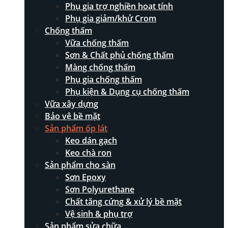
Phụ gia trợ nghiền hoạt tính
Phụ gia giảm/khử Crom
Chống thấm
Vữa chống thấm
Sơn & Chất phủ chống thấm
Màng chống thấm
Phụ gia chống thấm
Phụ kiện & Dụng cụ chống thấm
Vữa xây dựng
Bảo vệ bề mặt
Sản phẩm ốp lát
Keo dán gạch
Keo chà ron
Sản phẩm cho sàn
Sơn Epoxy
Sơn Polyurethane
Chất tăng cứng & xử lý bề mặt
Vệ sinh & phụ trợ
Sản phẩm sửa chữa