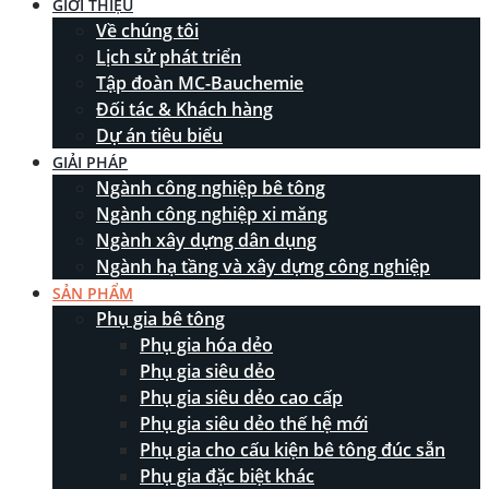
GIỚI THIỆU
Về chúng tôi
Lịch sử phát triển
Tập đoàn MC-Bauchemie
Đối tác & Khách hàng
Dự án tiêu biểu
GIẢI PHÁP
Ngành công nghiệp bê tông
Ngành công nghiệp xi măng
Ngành xây dựng dân dụng
Ngành hạ tầng và xây dựng công nghiệp
SẢN PHẨM
Phụ gia bê tông
Phụ gia hóa dẻo
Phụ gia siêu dẻo
Phụ gia siêu dẻo cao cấp
Phụ gia siêu dẻo thế hệ mới
Phụ gia cho cấu kiện bê tông đúc sẵn
Phụ gia đặc biệt khác