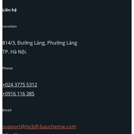
Liên hệ
Location
814/3, Đường Láng, Phường Láng
TP. Hà Nội.
Phone
+024 3775 5312
+0916 116 385
Email
support@mcbifi-bauchemie.com