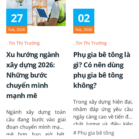
27
02
Feb, 2026
Feb, 2026
Tin Thị Trường
Tin Thị Trường
Xu hướng ngành
Phụ gia bê tông là
xây dựng 2026:
gì? Có nên dùng
Những bước
phụ gia bê tông
chuyển mình
không?
mạnh mẽ
Trong xây dựng hiện đại,
nhằm đáp ứng yêu cầu
Ngành xây dựng toàn
ngày càng cao về tiến độ,
cầu đang bước vào giai
chất lượng và điều kiện
đoạn chuyển mình mạnh
thi công thực tế, phụ gia
Phụ gia bê tông
mẽ hơn bao giờ hết.
bê tông đã trở thành vật