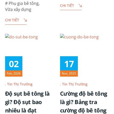
Trước áp lực thiếu hụt
Phụ gia bê tông
,
CHI TIẾT
liệu không thể thiếu
nhân lực, chi phí gia tăng
Vữa xây dựng
trong nhiều hạng mục…
và yêu cầu ngày càng cao
CHI TIẾT
về phát triển bền vững,
các…
02
17
Feb, 2026
Nov, 2025
Tin Thị Trường
Tin Thị Trường
Độ sụt bê tông là
Cường độ bê tông
gì? Độ sụt bao
là gì? Bảng tra
nhiêu là đạt
cường độ bê tông