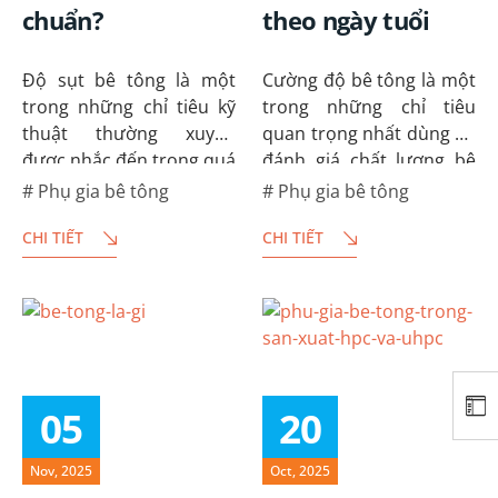
chuẩn?
theo ngày tuổi
Độ sụt bê tông là một
Cường độ bê tông là một
trong những chỉ tiêu kỹ
trong những chỉ tiêu
thuật thường xuyên
quan trọng nhất dùng để
được nhắc đến trong quá
đánh giá chất lượng bê
trình trộn, vận chuyển và
tông, cũng như độ bền,
Phụ gia bê tông
Phụ gia bê tông
thi công bê tông. Nếu độ
tính an toàn của công
CHI TIẾT
CHI TIẾT
sụt không phù hợp, bê
trình xây dựng. Bài viết
tông có thể khó thi công,
dưới đây sẽ trình bày
…
khái…
05
20
Nov, 2025
Oct, 2025