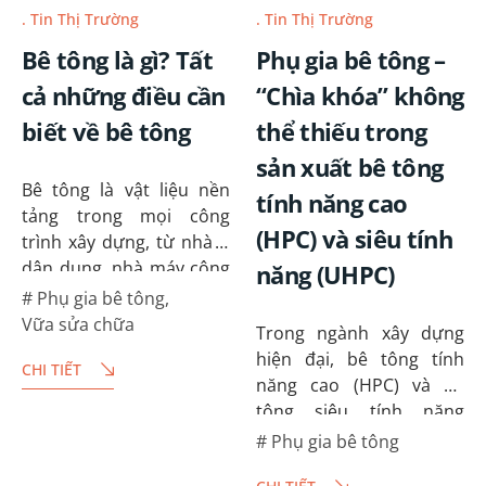
Tin Thị Trường
Tin Thị Trường
Bê tông là gì? Tất
Phụ gia bê tông –
cả những điều cần
“Chìa khóa” không
biết về bê tông
thể thiếu trong
sản xuất bê tông
Bê tông là vật liệu nền
tính năng cao
tảng trong mọi công
(HPC) và siêu tính
trình xây dựng, từ nhà ở
dân dụng, nhà máy công
năng (UHPC)
nghiệp cho đến những
Phụ gia bê tông
,
dự án hạ tầng trọng
Vữa sửa chữa
Trong ngành xây dựng
điểm. Trải qua hành trình
hiện đại, bê tông tính
CHI TIẾT
dài phát triển, bê tông
năng cao (HPC) và bê
không…
tông siêu tính năng
(UHPC) được xem là
Phụ gia bê tông
bước tiến vượt bậc, mở