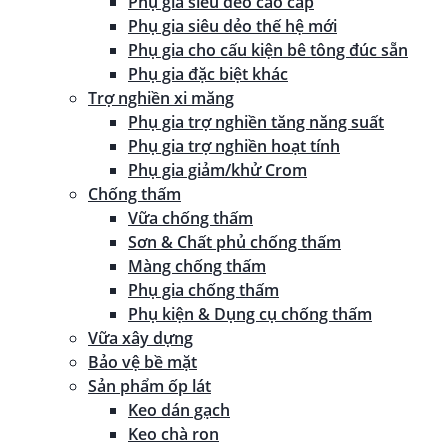
Phụ gia siêu dẻo cao cấp
Phụ gia siêu dẻo thế hệ mới
Phụ gia cho cấu kiện bê tông đúc sẵn
Phụ gia đặc biệt khác
Trợ nghiền xi măng
Phụ gia trợ nghiền tăng năng suất
Phụ gia trợ nghiền hoạt tính
Phụ gia giảm/khử Crom
Chống thấm
Vữa chống thấm
Sơn & Chất phủ chống thấm
Màng chống thấm
Phụ gia chống thấm
Phụ kiện & Dụng cụ chống thấm
Vữa xây dựng
Bảo vệ bề mặt
Sản phẩm ốp lát
Keo dán gạch
Keo chà ron