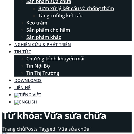
Sản phẩm sửa chữa
Bơm xử lý kết cấu và chống thấm
Tăng cường kết cấu
Keo trám
Sản phẩm cho hầm
Sản phẩm khác
NGHIÊN CỨU & PHÁT TRIỂN
TIN TỨC
Chương trình khuyến mãi
Tin Nội Bộ
Tin Thị Trường
DOWNLOADS
LIÊN HỆ
Từ khóa:
Vữa sửa chữa
Trang chủ
Posts Tagged "Vữa sửa chữa"