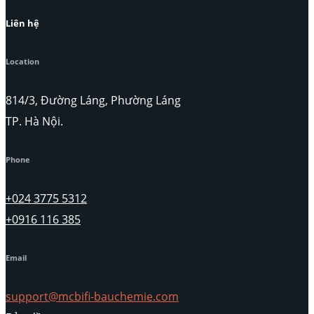
Liên hệ
Location
814/3, Đường Láng, Phường Láng
TP. Hà Nội.
Phone
+024 3775 5312
+0916 116 385
Email
support@mcbifi-bauchemie.com