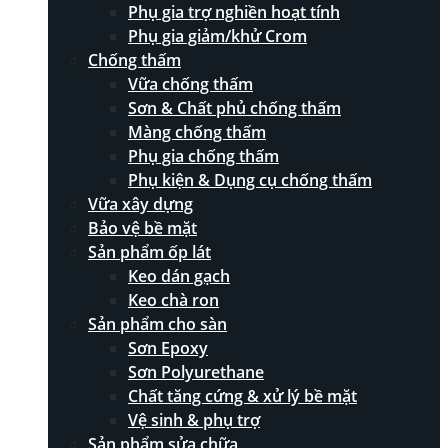
Phụ gia trợ nghiền hoạt tính
Phụ gia giảm/khử Crom
Chống thấm
Vữa chống thấm
Sơn & Chất phủ chống thấm
Màng chống thấm
Phụ gia chống thấm
Phụ kiện & Dụng cụ chống thấm
Vữa xây dựng
Bảo vệ bề mặt
Sản phẩm ốp lát
Keo dán gạch
Keo chà ron
Sản phẩm cho sàn
Sơn Epoxy
Sơn Polyurethane
Chất tăng cứng & xử lý bề mặt
Vệ sinh & phụ trợ
Sản phẩm sửa chữa