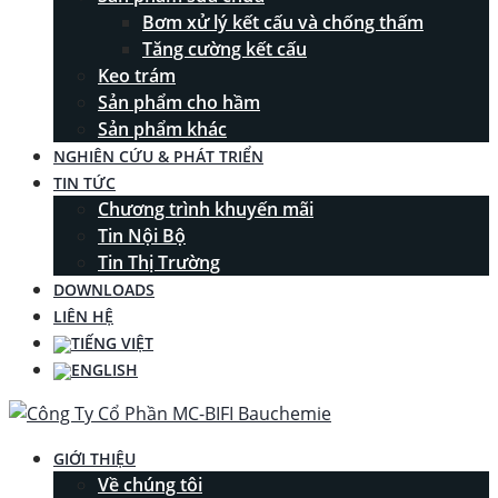
Bơm xử lý kết cấu và chống thấm
Tăng cường kết cấu
Keo trám
Sản phẩm cho hầm
Sản phẩm khác
NGHIÊN CỨU & PHÁT TRIỂN
TIN TỨC
Chương trình khuyến mãi
Tin Nội Bộ
Tin Thị Trường
DOWNLOADS
LIÊN HỆ
GIỚI THIỆU
Về chúng tôi