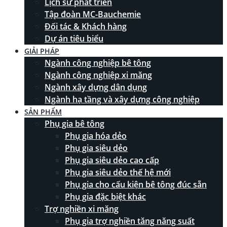
Lịch sử phát triển
Tập đoàn MC-Bauchemie
Đối tác & Khách hàng
Dự án tiêu biểu
GIẢI PHÁP
Ngành công nghiệp bê tông
Ngành công nghiệp xi măng
Ngành xây dựng dân dụng
Ngành hạ tầng và xây dựng công nghiệp
SẢN PHẨM
Phụ gia bê tông
Phụ gia hóa dẻo
Phụ gia siêu dẻo
Phụ gia siêu dẻo cao cấp
Phụ gia siêu dẻo thế hệ mới
Phụ gia cho cấu kiện bê tông đúc sẵn
Phụ gia đặc biệt khác
Trợ nghiền xi măng
Phụ gia trợ nghiền tăng năng suất