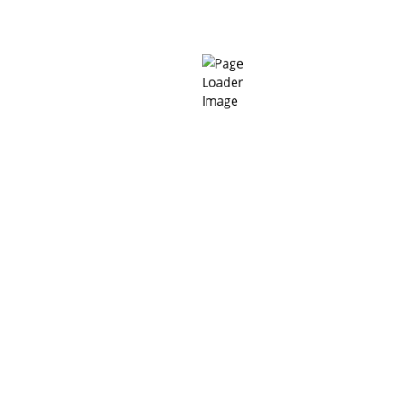
hiệu suất thi công và đảm bảo công trình được đưa
vào vận hành đúng kế hoạch.
Tối ưu chi phí dự án
Qua việc tối ưu cấp phối, giảm lượng nước và xi măng
cần dùng, đồng thời hạn chế các khuyết tật trong quá
trình thi công, phụ gia bê tông không chỉ tăng chất
lượng công trình mà còn tiết kiệm đáng kể chi phí vật
tư, bảo trì và sửa chữa. Giá trị đầu tư trong dài hạn
cũng nhờ đó được nâng cao.
Lưu ý khi sử dụng phụ gia bê
tông