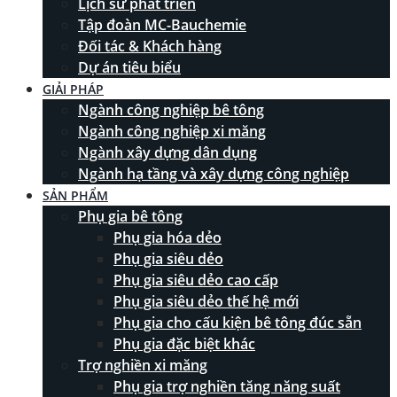
Lịch sử phát triển
Tập đoàn MC-Bauchemie
Đối tác & Khách hàng
Dự án tiêu biểu
GIẢI PHÁP
Ngành công nghiệp bê tông
Ngành công nghiệp xi măng
Ngành xây dựng dân dụng
Ngành hạ tầng và xây dựng công nghiệp
SẢN PHẨM
Phụ gia bê tông
Phụ gia hóa dẻo
Phụ gia siêu dẻo
Phụ gia siêu dẻo cao cấp
Phụ gia siêu dẻo thế hệ mới
Phụ gia cho cấu kiện bê tông đúc sẵn
Phụ gia đặc biệt khác
Trợ nghiền xi măng
Phụ gia trợ nghiền tăng năng suất