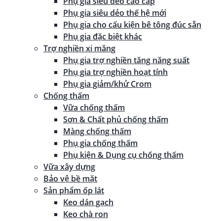
Phụ gia siêu dẻo cao cấp
Phụ gia siêu dẻo thế hệ mới
Phụ gia cho cấu kiện bê tông đúc sẵn
Phụ gia đặc biệt khác
Trợ nghiền xi măng
Phụ gia trợ nghiền tăng năng suất
Phụ gia trợ nghiền hoạt tính
Phụ gia giảm/khử Crom
Chống thấm
Vữa chống thấm
Sơn & Chất phủ chống thấm
Màng chống thấm
Phụ gia chống thấm
Phụ kiện & Dụng cụ chống thấm
Vữa xây dựng
Bảo vệ bề mặt
Sản phẩm ốp lát
Keo dán gạch
Keo chà ron