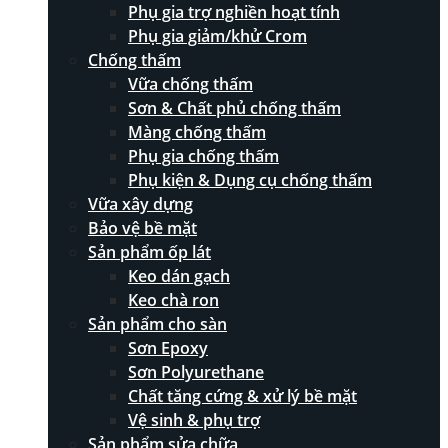
Phụ gia trợ nghiền hoạt tính
Phụ gia giảm/khử Crom
Chống thấm
Vữa chống thấm
Sơn & Chất phủ chống thấm
Màng chống thấm
Phụ gia chống thấm
Phụ kiện & Dụng cụ chống thấm
Vữa xây dựng
Bảo vệ bề mặt
Sản phẩm ốp lát
Keo dán gạch
Keo chà ron
Sản phẩm cho sàn
Sơn Epoxy
Sơn Polyurethane
Chất tăng cứng & xử lý bề mặt
Vệ sinh & phụ trợ
Sản phẩm sửa chữa