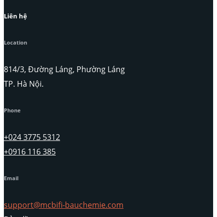
Liên hệ
Location
814/3, Đường Láng, Phường Láng
TP. Hà Nội.
Phone
+024 3775 5312
+0916 116 385
Email
support@mcbifi-bauchemie.com