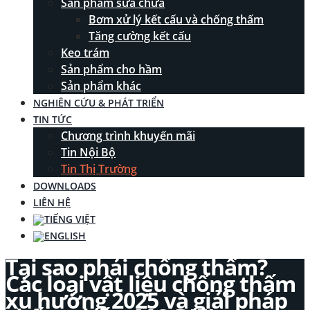
Sản phẩm sửa chữa
Bơm xử lý kết cấu và chống thấm
Tăng cường kết cấu
Keo trám
Sản phẩm cho hầm
Sản phẩm khác
NGHIÊN CỨU & PHÁT TRIỂN
TIN TỨC
Chương trình khuyến mãi
Tin Nội Bộ
Tin Thị Trường
DOWNLOADS
LIÊN HỆ
Tại sao phải chống thấm?
Các loại vật liệu chống thấm
xu hướng 2025 và giải pháp