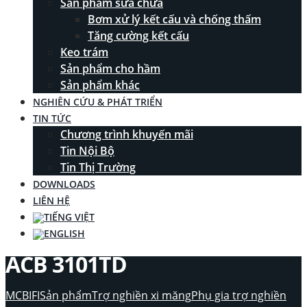
Sản phẩm sửa chữa
Bơm xử lý kết cấu và chống thấm
Tăng cường kết cấu
Keo trám
Sản phẩm cho hầm
Sản phẩm khác
NGHIÊN CỨU & PHÁT TRIỂN
TIN TỨC
Chương trình khuyến mãi
Tin Nội Bộ
Tin Thị Trường
DOWNLOADS
LIÊN HỆ
ACB 3101TD
MCBIFI
Sản phẩm
Trợ nghiền xi măng
Phụ gia trợ nghiền