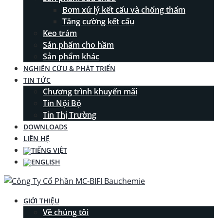
Bơm xử lý kết cấu và chống thấm
Tăng cường kết cấu
Keo trám
Sản phẩm cho hầm
Sản phẩm khác
NGHIÊN CỨU & PHÁT TRIỂN
TIN TỨC
Chương trình khuyến mãi
Tin Nội Bộ
Tin Thị Trường
DOWNLOADS
LIÊN HỆ
GIỚI THIỆU
Về chúng tôi