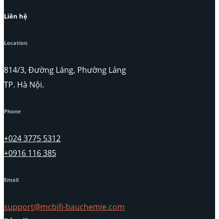
Liên hệ
Location
814/3, Đường Láng, Phường Láng
TP. Hà Nội.
Phone
+024 3775 5312
+0916 116 385
Email
support@mcbifi-bauchemie.com