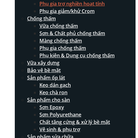
Phụ gia trợ nghiền hoạt tính
Phụ gia giảm/khử Crom
Chống thấm
Vữa chống thấm
Sơn & Chất phủ chống thấm
Màng chống thấm
Phụ gia chống thấm
Phụ kiện & Dụng cụ chống thấm
Vữa xây dựng
Bảo vệ bề mặt
Sản phẩm ốp lát
Keo dán gạch
Keo chà ron
Sản phẩm cho sàn
Sơn Epoxy
Sơn Polyurethane
Chất tăng cứng & xử lý bề mặt
Vệ sinh & phụ trợ
Sản phẩm sửa chữa