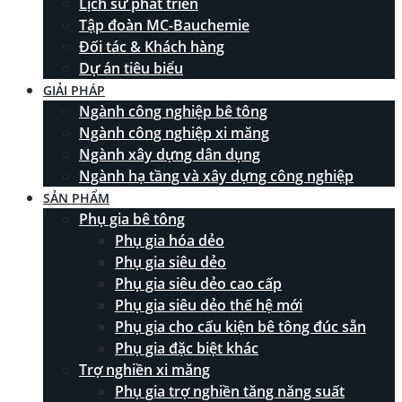
Lịch sử phát triển
Tập đoàn MC-Bauchemie
Đối tác & Khách hàng
Dự án tiêu biểu
GIẢI PHÁP
Ngành công nghiệp bê tông
Ngành công nghiệp xi măng
Ngành xây dựng dân dụng
Ngành hạ tầng và xây dựng công nghiệp
SẢN PHẨM
Phụ gia bê tông
Phụ gia hóa dẻo
Phụ gia siêu dẻo
Phụ gia siêu dẻo cao cấp
Phụ gia siêu dẻo thế hệ mới
Phụ gia cho cấu kiện bê tông đúc sẵn
Phụ gia đặc biệt khác
Trợ nghiền xi măng
Phụ gia trợ nghiền tăng năng suất