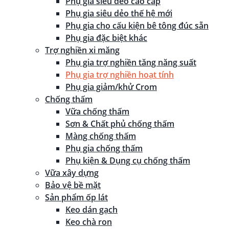
Phụ gia siêu dẻo cao cấp
Phụ gia siêu dẻo thế hệ mới
Phụ gia cho cấu kiện bê tông đúc sẵn
Phụ gia đặc biệt khác
Trợ nghiền xi măng
Phụ gia trợ nghiền tăng năng suất
Phụ gia trợ nghiền hoạt tính
Phụ gia giảm/khử Crom
Chống thấm
Vữa chống thấm
Sơn & Chất phủ chống thấm
Màng chống thấm
Phụ gia chống thấm
Phụ kiện & Dụng cụ chống thấm
Vữa xây dựng
Bảo vệ bề mặt
Sản phẩm ốp lát
Keo dán gạch
Keo chà ron