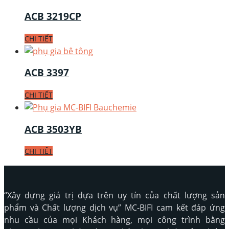
ACB 3219CP
CHI TIẾT
ACB 3397
CHI TIẾT
ACB 3503YB
CHI TIẾT
“Xây dựng giá trị dựa trên uy tín của chất lượng sản
phẩm và Chất lượng dịch vụ” MC-BIFI cam kết đáp ứng
nhu cầu của mọi Khách hàng, mọi công trình bằng