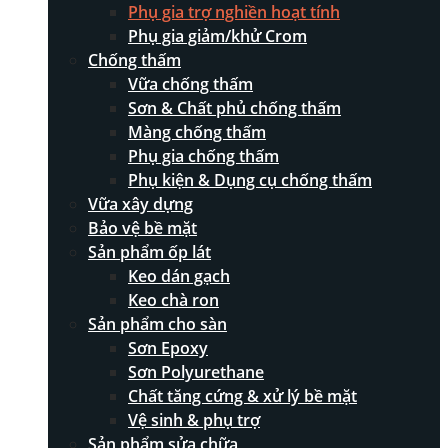
Phụ gia trợ nghiền hoạt tính
Phụ gia giảm/khử Crom
Chống thấm
Vữa chống thấm
Sơn & Chất phủ chống thấm
Màng chống thấm
Phụ gia chống thấm
Phụ kiện & Dụng cụ chống thấm
Vữa xây dựng
Bảo vệ bề mặt
Sản phẩm ốp lát
Keo dán gạch
Keo chà ron
Sản phẩm cho sàn
Sơn Epoxy
Sơn Polyurethane
Chất tăng cứng & xử lý bề mặt
Vệ sinh & phụ trợ
Sản phẩm sửa chữa