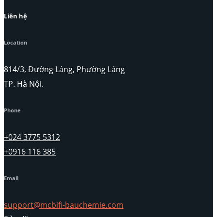
Liên hệ
Location
814/3, Đường Láng, Phường Láng
TP. Hà Nội.
Phone
+024 3775 5312
+0916 116 385
Email
support@mcbifi-bauchemie.com