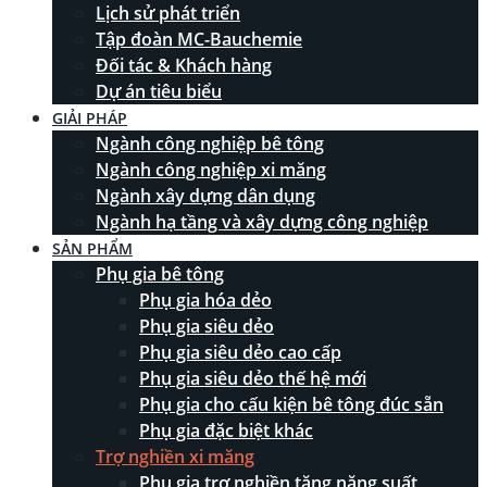
Lịch sử phát triển
Tập đoàn MC-Bauchemie
Đối tác & Khách hàng
Dự án tiêu biểu
GIẢI PHÁP
Ngành công nghiệp bê tông
Ngành công nghiệp xi măng
Ngành xây dựng dân dụng
Ngành hạ tầng và xây dựng công nghiệp
SẢN PHẨM
Phụ gia bê tông
Phụ gia hóa dẻo
Phụ gia siêu dẻo
Phụ gia siêu dẻo cao cấp
Phụ gia siêu dẻo thế hệ mới
Phụ gia cho cấu kiện bê tông đúc sẵn
Phụ gia đặc biệt khác
Trợ nghiền xi măng
Phụ gia trợ nghiền tăng năng suất