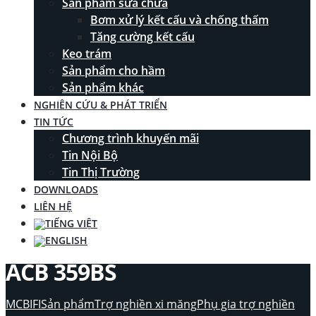
Sản phẩm sửa chữa
Bơm xử lý kết cấu và chống thấm
Tăng cường kết cấu
Keo trám
Sản phẩm cho hầm
Sản phẩm khác
NGHIÊN CỨU & PHÁT TRIỂN
TIN TỨC
Chương trình khuyến mãi
Tin Nội Bộ
Tin Thị Trường
DOWNLOADS
LIÊN HỆ
ACB 359BS
MCBIFI
Sản phẩm
Trợ nghiền xi măng
Phụ gia trợ nghiền