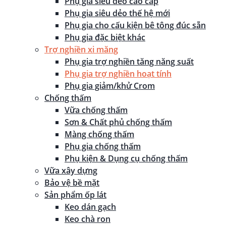
Phụ gia siêu dẻo cao cấp
Phụ gia siêu dẻo thế hệ mới
Phụ gia cho cấu kiện bê tông đúc sẵn
Phụ gia đặc biệt khác
Trợ nghiền xi măng
Phụ gia trợ nghiền tăng năng suất
Phụ gia trợ nghiền hoạt tính
Phụ gia giảm/khử Crom
Chống thấm
Vữa chống thấm
Sơn & Chất phủ chống thấm
Màng chống thấm
Phụ gia chống thấm
Phụ kiện & Dụng cụ chống thấm
Vữa xây dựng
Bảo vệ bề mặt
Sản phẩm ốp lát
Keo dán gạch
Keo chà ron