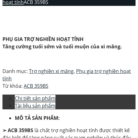
hoạt tính
ACB 359BS
PHỤ GIA TRỢ NGHIỀN HOẠT TÍNH
Tăng cường tuổi sớm và tuổi muộn của xi măng.
Danh mục:
Trợ nghiền xi măng
,
Phụ gia trợ nghiền hoạt
tính
Từ khóa:
ACB 359BS
Chi tiết sản phẩm
Tài liệu sản phẩm
MÔ TẢ SẢN PHẨM:
➢
ACB 359BS
là chất trợ nghiền hoạt tính được thiết kế
đặc biệt để tăng năng suất các trạm nghiền và thúc đẩy