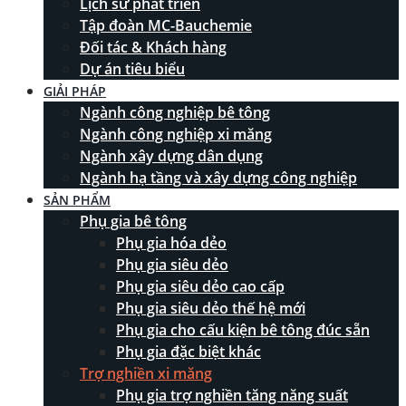
Lịch sử phát triển
Tập đoàn MC-Bauchemie
Đối tác & Khách hàng
Dự án tiêu biểu
GIẢI PHÁP
Ngành công nghiệp bê tông
Ngành công nghiệp xi măng
Ngành xây dựng dân dụng
Ngành hạ tầng và xây dựng công nghiệp
SẢN PHẨM
Phụ gia bê tông
Phụ gia hóa dẻo
Phụ gia siêu dẻo
Phụ gia siêu dẻo cao cấp
Phụ gia siêu dẻo thế hệ mới
Phụ gia cho cấu kiện bê tông đúc sẵn
Phụ gia đặc biệt khác
Trợ nghiền xi măng
Phụ gia trợ nghiền tăng năng suất