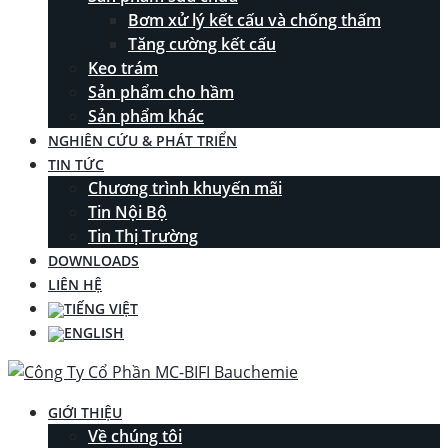
Bơm xử lý kết cấu và chống thấm
Tăng cường kết cấu
Keo trám
Sản phẩm cho hầm
Sản phẩm khác
NGHIÊN CỨU & PHÁT TRIỂN
TIN TỨC
Chương trình khuyến mãi
Tin Nội Bộ
Tin Thị Trường
DOWNLOADS
LIÊN HỆ
GIỚI THIỆU
Về chúng tôi