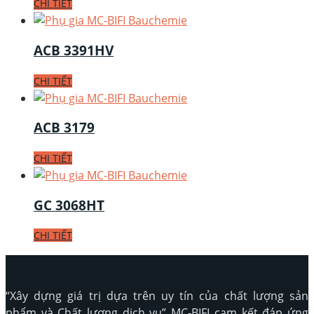
CHI TIẾT
ACB 3391HV
CHI TIẾT
ACB 3179
CHI TIẾT
GC 3068HT
CHI TIẾT
“Xây dựng giá trị dựa trên uy tín của chất lượng sản
phẩm và Chất lượng dịch vụ” MC-BIFI cam kết đáp ứng