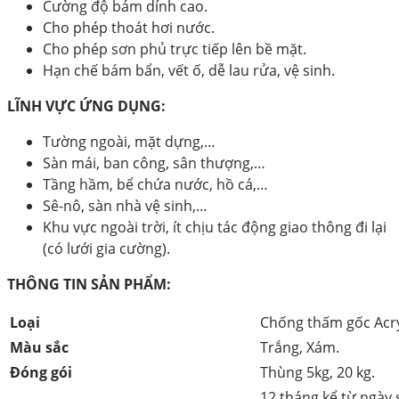
Cường độ bám dính cao.
Cho phép thoát hơi nước.
Cho phép sơn phủ trực tiếp lên bề mặt.
Hạn chế bám bẩn, vết ố, dễ lau rửa, vệ sinh.
LĨNH VỰC ỨNG DỤNG:
Tường ngoài, mặt dựng,…
Sàn mái, ban công, sân thượng,…
Tầng hầm, bể chứa nước, hồ cá,…
Sê-nô, sàn nhà vệ sinh,…
Khu vực ngoài trời, ít chịu tác động giao thông đi lại
(có lưới gia cường).
THÔNG TIN SẢN PHẨM:
Loại
Chống thấm gốc Acry
Màu sắc
Trắng, Xám.
Đóng gói
Thùng 5kg, 20 kg.
12 tháng kể từ ngày 