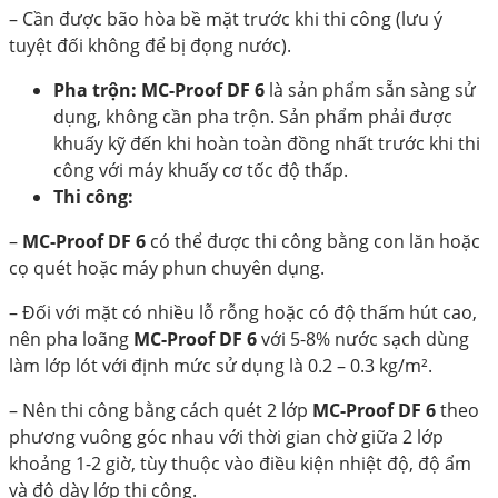
– Cần được bão hòa bề mặt trước khi thi công (lưu ý
tuyệt đối không để bị đọng nước).
Pha trộn:
MC-Proof DF 6
là sản phẩm sẵn sàng sử
dụng, không cần pha trộn. Sản phẩm phải được
khuấy kỹ đến khi hoàn toàn đồng nhất trước khi thi
công với máy khuấy cơ tốc độ thấp.
Thi công:
–
MC-Proof DF 6
có thể được thi công bằng con lăn hoặc
cọ quét hoặc máy phun chuyên dụng.
– Đối với mặt có nhiều lỗ rỗng hoặc có độ thấm hút cao,
nên pha loãng
MC-Proof DF 6
với 5-8% nước sạch dùng
làm lớp lót với định mức sử dụng là 0.2 – 0.3 kg/m².
– Nên thi công bằng cách quét 2 lớp
MC-Proof DF 6
theo
phương vuông góc nhau với thời gian chờ giữa 2 lớp
khoảng 1-2 giờ, tùy thuộc vào điều kiện nhiệt độ, độ ẩm
và độ dày lớp thi công.