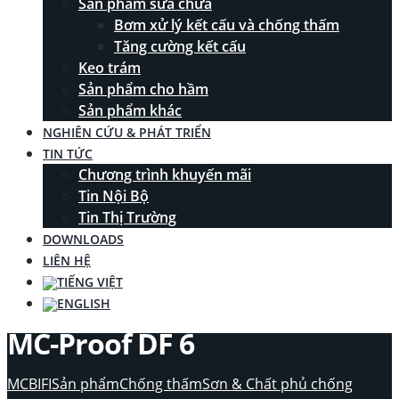
Sản phẩm sửa chữa
Bơm xử lý kết cấu và chống thấm
Tăng cường kết cấu
Keo trám
Sản phẩm cho hầm
Sản phẩm khác
NGHIÊN CỨU & PHÁT TRIỂN
TIN TỨC
Chương trình khuyến mãi
Tin Nội Bộ
Tin Thị Trường
DOWNLOADS
LIÊN HỆ
MC-Proof DF 6
MCBIFI
Sản phẩm
Chống thấm
Sơn & Chất phủ chống