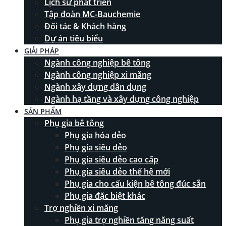
Lịch sử phát triển
Tập đoàn MC-Bauchemie
Đối tác & Khách hàng
Dự án tiêu biểu
GIẢI PHÁP
Ngành công nghiệp bê tông
Ngành công nghiệp xi măng
Ngành xây dựng dân dụng
Ngành hạ tầng và xây dựng công nghiệp
SẢN PHẨM
Phụ gia bê tông
Phụ gia hóa dẻo
Phụ gia siêu dẻo
Phụ gia siêu dẻo cao cấp
Phụ gia siêu dẻo thế hệ mới
Phụ gia cho cấu kiện bê tông đúc sẵn
Phụ gia đặc biệt khác
Trợ nghiền xi măng
Phụ gia trợ nghiền tăng năng suất