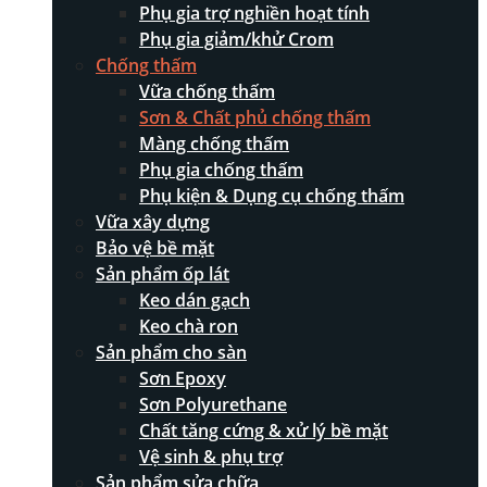
Phụ gia trợ nghiền hoạt tính
Phụ gia giảm/khử Crom
Chống thấm
Vữa chống thấm
Sơn & Chất phủ chống thấm
Màng chống thấm
Phụ gia chống thấm
Phụ kiện & Dụng cụ chống thấm
Vữa xây dựng
Bảo vệ bề mặt
Sản phẩm ốp lát
Keo dán gạch
Keo chà ron
Sản phẩm cho sàn
Sơn Epoxy
Sơn Polyurethane
Chất tăng cứng & xử lý bề mặt
Vệ sinh & phụ trợ
Sản phẩm sửa chữa