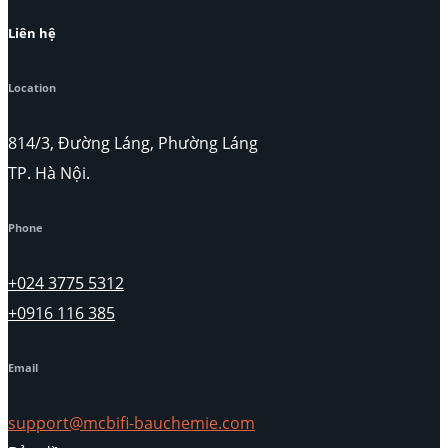
Liên hệ
Location
814/3, Đường Láng, Phường Láng
TP. Hà Nội.
Phone
+024 3775 5312
+0916 116 385
Email
support@mcbifi-bauchemie.com