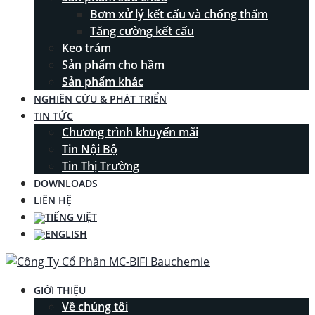
Bơm xử lý kết cấu và chống thấm
Tăng cường kết cấu
Keo trám
Sản phẩm cho hầm
Sản phẩm khác
NGHIÊN CỨU & PHÁT TRIỂN
TIN TỨC
Chương trình khuyến mãi
Tin Nội Bộ
Tin Thị Trường
DOWNLOADS
LIÊN HỆ
GIỚI THIỆU
Về chúng tôi