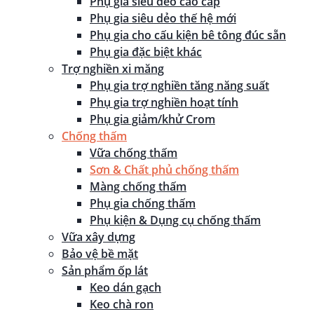
Phụ gia siêu dẻo cao cấp
Phụ gia siêu dẻo thế hệ mới
Phụ gia cho cấu kiện bê tông đúc sẵn
Phụ gia đặc biệt khác
Trợ nghiền xi măng
Phụ gia trợ nghiền tăng năng suất
Phụ gia trợ nghiền hoạt tính
Phụ gia giảm/khử Crom
Chống thấm
Vữa chống thấm
Sơn & Chất phủ chống thấm
Màng chống thấm
Phụ gia chống thấm
Phụ kiện & Dụng cụ chống thấm
Vữa xây dựng
Bảo vệ bề mặt
Sản phẩm ốp lát
Keo dán gạch
Keo chà ron