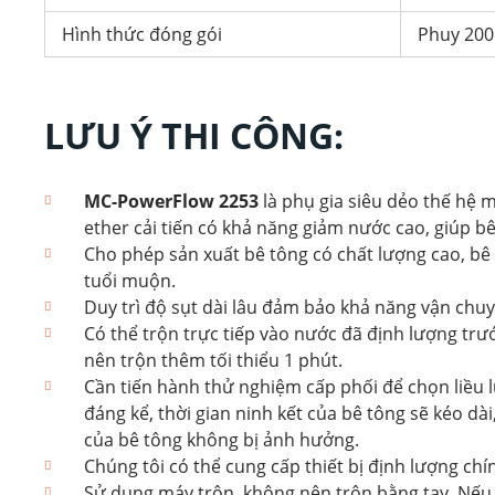
Hình thức đóng gói
Phuy 200 
LƯU Ý THI CÔNG:
MC-PowerFlow 2253
là phụ gia siêu dẻo thế hệ 
ether cải tiến có khả năng giảm nước cao, giúp b
Cho phép sản xuất bê tông có chất lượng cao, bê 
tuổi muộn.
Duy trì độ sụt dài lâu đảm bảo khả năng vận chuy
Có thể trộn trực tiếp vào nước đã định lượng tr
nên trộn thêm tối thiểu 1 phút.
Cần tiến hành thử nghiệm cấp phối để chọn liều l
đáng kể, thời gian ninh kết của bê tông sẽ kéo d
của bê tông không bị ảnh hưởng.
Chúng tôi có thể cung cấp thiết bị định lượng chí
Sử dụng máy trộn, không nên trộn bằng tay. Nếu c