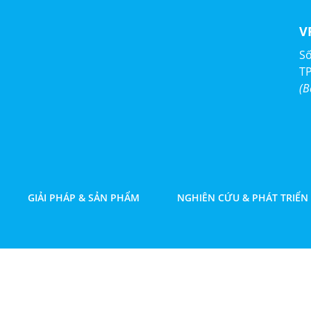
V
Số
T
(B
GIẢI PHÁP & SẢN PHẨM
NGHIÊN CỨU & PHÁT TRIỂN