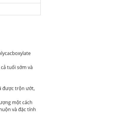
olycacboxylate
 cả tuổi sớm và
ã được trộn ướt,
 lượng một cách
muộn và đặc tính
.