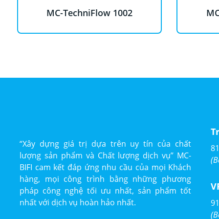
MC-TechniFlow 1002
MC
T
“Xây dựng giá trị dựa trên uy tín của chất
81
lượng sản phẩm và Chất lượng dịch vụ” MC-
(B
BIFI cam kết đáp ứng nhu cầu của mọi Khách
hàng, mọi công trình bằng những phương
V
pháp công nghệ tối ưu nhất, sản phẩm tốt
nhất với dịch vụ hoàn hảo nhất.
91
(B