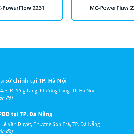
-PowerFlow 2261
MC-PowerFlow 2
rụ sở chính tại TP. Hà Nội
4/3, Đường Láng, Phường Láng, TP Hà Nội
ản đồ)
PĐD tại TP. Đà Nẵng
 Lê Văn Duyệt, Phường Sơn Trà, TP. Đà Nẵng
ản đồ)