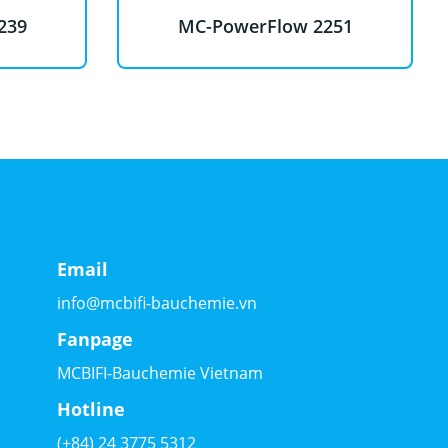
239
MC-PowerFlow 2251
Email
info@mcbifi-bauchemie.vn
Fanpage
MCBIFI-Bauchemie Vietnam
Hotline
(+84) 24 3775 5312