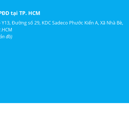
PĐD tại TP. HCM
 Y13, Đường số 29, KDC Sadeco Phước Kiển A, Xã Nhà Bè,
P.HCM
ản đồ)