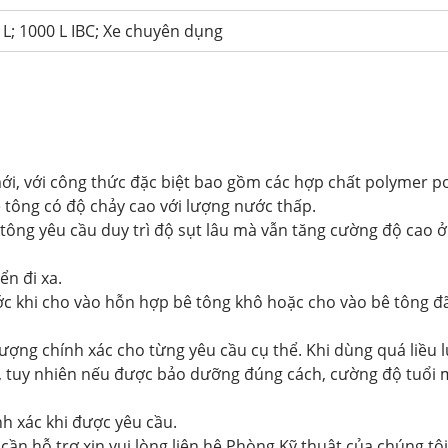
L; 1000 L IBC; Xe chuyên dụng
mới, với công thức đặc biệt bao gồm các hợp chất polymer p
ê tông có độ chảy cao với lượng nước thấp.
tông yêu cầu duy trì độ sụt lâu mà vẫn tăng cường độ cao ở
ển đi xa.
ước khi cho vào hỗn hợp bê tông khô hoặc cho vào bê tông đ
ượng chính xác cho từng yêu cầu cụ thể. Khi dùng quá liều
ài, tuy nhiên nếu được bảo dưỡng đúng cách, cường độ tuổi 
nh xác khi được yêu cầu.
ần hỗ trợ xin vui lòng liên hệ Phòng Kỹ thuật của chúng tôi