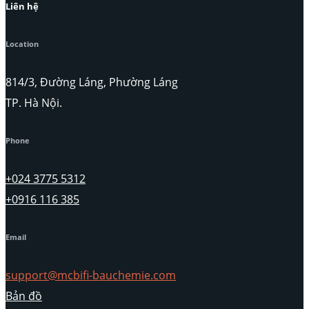
Liên hệ
Location
814/3, Đường Láng, Phường Láng
TP. Hà Nội.
Phone
+024 3775 5312
+0916 116 385
Email
support@mcbifi-bauchemie.com
Bản đồ