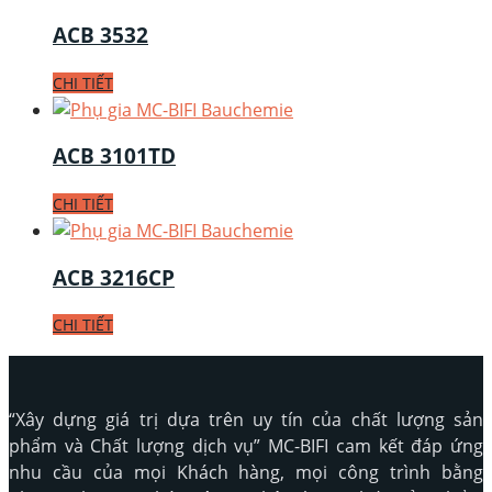
ACB 3532
CHI TIẾT
ACB 3101TD
CHI TIẾT
ACB 3216CP
CHI TIẾT
“Xây dựng giá trị dựa trên uy tín của chất lượng sản
phẩm và Chất lượng dịch vụ” MC-BIFI cam kết đáp ứng
nhu cầu của mọi Khách hàng, mọi công trình bằng