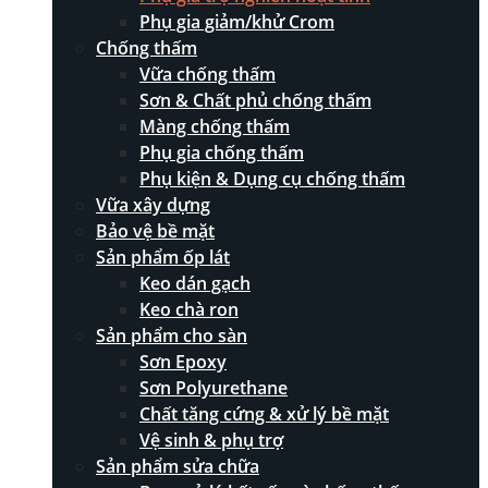
Phụ gia giảm/khử Crom
Chống thấm
Vữa chống thấm
Sơn & Chất phủ chống thấm
Màng chống thấm
Phụ gia chống thấm
Phụ kiện & Dụng cụ chống thấm
Vữa xây dựng
Bảo vệ bề mặt
Sản phẩm ốp lát
Keo dán gạch
Keo chà ron
Sản phẩm cho sàn
Sơn Epoxy
Sơn Polyurethane
Chất tăng cứng & xử lý bề mặt
Vệ sinh & phụ trợ
Sản phẩm sửa chữa