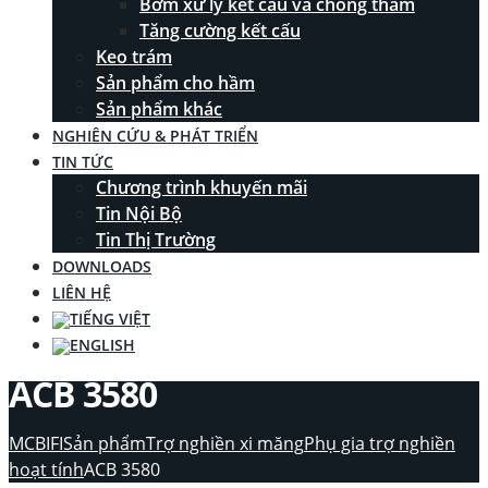
Bơm xử lý kết cấu và chống thấm
Tăng cường kết cấu
Keo trám
Sản phẩm cho hầm
Sản phẩm khác
NGHIÊN CỨU & PHÁT TRIỂN
TIN TỨC
Chương trình khuyến mãi
Tin Nội Bộ
Tin Thị Trường
DOWNLOADS
LIÊN HỆ
ACB 3580
MCBIFI
Sản phẩm
Trợ nghiền xi măng
Phụ gia trợ nghiền
hoạt tính
ACB 3580