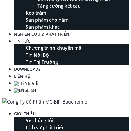
Tăng cường kết cấu
Keo trám
Sản phẩm cho hầm
Sản phẩm khác
NGHIÊN CỨU & PHÁT TRIỂN
TIN TỨC
Chương trình khuyến mãi
Tin Nội Bộ
Tin Thị Trường
DOWNLOADS
LIÊN HỆ
GIỚI THIỆU
Về chúng tôi
Lịch sử phát triển