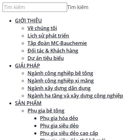
Tìm kiếm
GIỚI THIỆU
Về chúng tôi
Lịch sử phát triển
Tập đoàn MC-Bauchemie
Đối tác & Khách hàng
Dự án tiêu biểu
GIẢI PHÁP
Ngành công nghiệp bê tông
Ngành công nghiệp xi măng
Ngành xây dựng dân dụng
Ngành hạ tầng và xây dựng công nghiệp
SẢN PHẨM
Phụ gia bê tông
Phụ gia hóa dẻo
Phụ gia siêu dẻo
Phụ gia siêu dẻo cao cấp