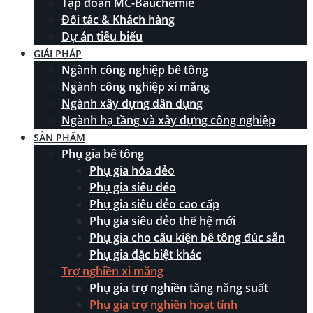
Tập đoàn MC-Bauchemie
Đối tác & Khách hàng
Dự án tiêu biểu
GIẢI PHÁP
Ngành công nghiệp bê tông
Ngành công nghiệp xi măng
Ngành xây dựng dân dụng
Ngành hạ tầng và xây dựng công nghiệp
SẢN PHẨM
Phụ gia bê tông
Phụ gia hóa dẻo
Phụ gia siêu dẻo
Phụ gia siêu dẻo cao cấp
Phụ gia siêu dẻo thế hệ mới
Phụ gia cho cấu kiện bê tông đúc sẵn
Phụ gia đặc biệt khác
Trợ nghiền xi măng
Phụ gia trợ nghiền tăng năng suất
Phụ gia trợ nghiền hoạt tính