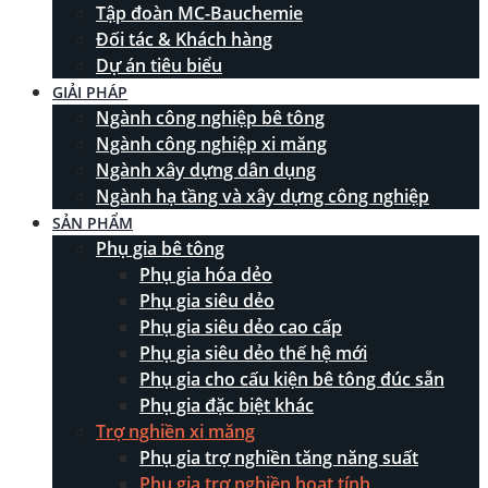
Tập đoàn MC-Bauchemie
Đối tác & Khách hàng
Dự án tiêu biểu
GIẢI PHÁP
Ngành công nghiệp bê tông
Ngành công nghiệp xi măng
Ngành xây dựng dân dụng
Ngành hạ tầng và xây dựng công nghiệp
SẢN PHẨM
Phụ gia bê tông
Phụ gia hóa dẻo
Phụ gia siêu dẻo
Phụ gia siêu dẻo cao cấp
Phụ gia siêu dẻo thế hệ mới
Phụ gia cho cấu kiện bê tông đúc sẵn
Phụ gia đặc biệt khác
Trợ nghiền xi măng
Phụ gia trợ nghiền tăng năng suất
Phụ gia trợ nghiền hoạt tính