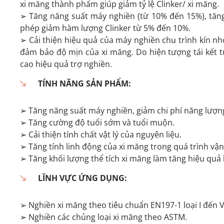
xi măng thành phẩm giúp giảm tỷ lệ Clinker/ xi măng.
➢
Tăng năng suất máy nghiền (từ 10% đến 15%), tăn
phép giảm hàm lượng Clinker từ 5% đến 10%.
➢
Cải thiện hiệu quả của máy nghiền chu trình kín nh
đảm bảo độ mịn của xi măng. Do hiện tượng tái kết t
cao hiệu quả trợ nghiền.
TÍNH NĂNG SẢN PHẨM:
➢
Tăng năng suất máy nghiền, giảm chi phí năng lượn
➢
Tăng cường độ tuổi sớm và tuổi muộn.
➢
Cải thiện tính chất vật lý của nguyên liệu.
➢
Tăng tính linh động của xi măng trong quá trình vậ
➢
Tăng khối lượng thể tích xi măng làm tăng hiệu quả 
LĨNH VỰC ỨNG DỤNG:
➢
Nghiền xi măng theo tiêu chuẩn EN197-1 loại I đến 
➢
Nghiền các chủng loại xi măng theo ASTM.