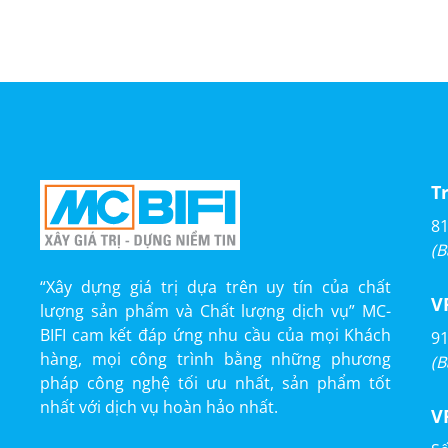
T
81
(B
“Xây dựng giá trị dựa trên uy tín của chất
V
lượng sản phẩm và Chất lượng dịch vụ” MC-
BIFI cam kết đáp ứng nhu cầu của mọi Khách
91
hàng, mọi công trình bằng những phương
(B
pháp công nghệ tối ưu nhất, sản phẩm tốt
nhất với dịch vụ hoàn hảo nhất.
V