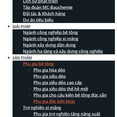
Lịch sử phát triển
Tập đoàn MC-Bauchemie
Đối tác & Khách hàng
Dự án tiêu biểu
GIẢI PHÁP
Ngành công nghiệp bê tông
Ngành công nghiệp xi măng
Ngành xây dựng dân dụng
Ngành hạ tầng và xây dựng công nghiệp
SẢN PHẨM
Phụ gia bê tông
Phụ gia hóa dẻo
Phụ gia siêu dẻo
Phụ gia siêu dẻo cao cấp
Phụ gia siêu dẻo thế hệ mới
Phụ gia cho cấu kiện bê tông đúc sẵn
Phụ gia đặc biệt khác
Trợ nghiền xi măng
Phụ gia trợ nghiền tăng năng suất