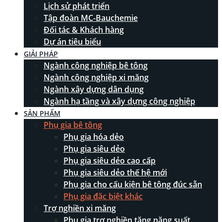
Lịch sử phát triển
Tập đoàn MC-Bauchemie
Đối tác & Khách hàng
Dự án tiêu biểu
GIẢI PHÁP
Ngành công nghiệp bê tông
Ngành công nghiệp xi măng
Ngành xây dựng dân dụng
Ngành hạ tầng và xây dựng công nghiệp
SẢN PHẨM
Phụ gia bê tông
Phụ gia hóa dẻo
Phụ gia siêu dẻo
Phụ gia siêu dẻo cao cấp
Phụ gia siêu dẻo thế hệ mới
Phụ gia cho cấu kiện bê tông đúc sẵn
Phụ gia đặc biệt khác
Trợ nghiền xi măng
Phụ gia trợ nghiền tăng năng suất