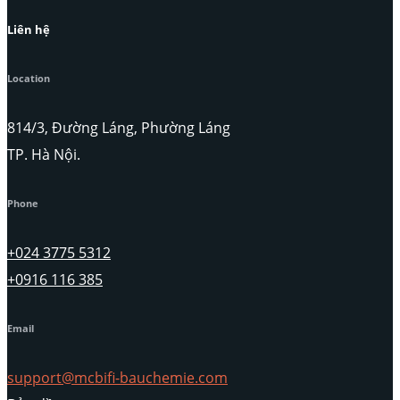
Liên hệ
Location
814/3, Đường Láng, Phường Láng
TP. Hà Nội.
Phone
+024 3775 5312
+0916 116 385
Email
support@mcbifi-bauchemie.com