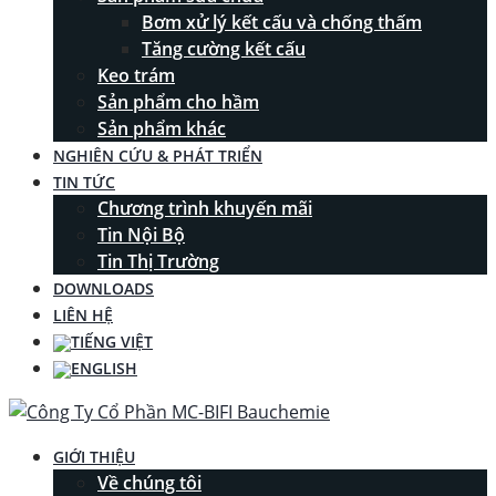
Bơm xử lý kết cấu và chống thấm
Tăng cường kết cấu
Keo trám
Sản phẩm cho hầm
Sản phẩm khác
NGHIÊN CỨU & PHÁT TRIỂN
TIN TỨC
Chương trình khuyến mãi
Tin Nội Bộ
Tin Thị Trường
DOWNLOADS
LIÊN HỆ
GIỚI THIỆU
Về chúng tôi