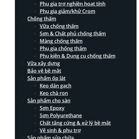
Phụ gia trợ nghiền hoạt tính
Phụ gia giảm/khử Crom
Chống thấm
Vữa chống thấm
Sơn & Chất phủ chống thấm
Màng chống thấm
Phụ gia chống thấm
Phụ kiện & Dụng cụ chống thấm
Vữa xây dựng
Bảo vệ bề mặt
Sản phẩm ốp lát
Keo dán gạch
Keo chà ron
Sản phẩm cho sàn
Sơn Epoxy
Sơn Polyurethane
Chất tăng cứng & xử lý bề mặt
Vệ sinh & phụ trợ
Sản phẩm sửa chữa