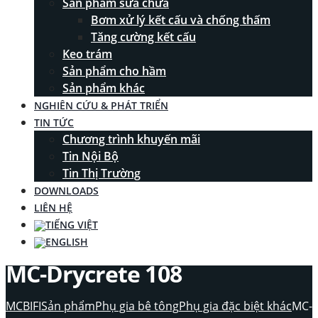
Sản phẩm sửa chữa
Bơm xử lý kết cấu và chống thấm
Tăng cường kết cấu
Keo trám
Sản phẩm cho hầm
Sản phẩm khác
NGHIÊN CỨU & PHÁT TRIỂN
TIN TỨC
Chương trình khuyến mãi
Tin Nội Bộ
Tin Thị Trường
DOWNLOADS
LIÊN HỆ
MC-Drycrete 108
MCBIFI
Sản phẩm
Phụ gia bê tông
Phụ gia đặc biệt khác
MC-