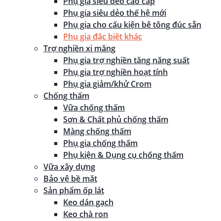
Phụ gia siêu dẻo cao cấp
Phụ gia siêu dẻo thế hệ mới
Phụ gia cho cấu kiện bê tông đúc sẵn
Phụ gia đặc biệt khác
Trợ nghiền xi măng
Phụ gia trợ nghiền tăng năng suất
Phụ gia trợ nghiền hoạt tính
Phụ gia giảm/khử Crom
Chống thấm
Vữa chống thấm
Sơn & Chất phủ chống thấm
Màng chống thấm
Phụ gia chống thấm
Phụ kiện & Dụng cụ chống thấm
Vữa xây dựng
Bảo vệ bề mặt
Sản phẩm ốp lát
Keo dán gạch
Keo chà ron