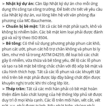
➢
Nhật ký dự án:
Cần lập Nhật ký dự án cho mỗi ứng
dụng thi công tại công trường. Để biết chi tiết về yêu cầu
của Nhật ký dự án, vui lòng liên hệ với văn phòng địa
phương của MC-Bauchemie.
➢
Chuẩn bị bề mặt:
Tất cả các bề mặt phải sạch, khô và
không bị nhiễm bẩn. Các bề mặt kim loại phải được đánh
giá và xử lý theo ISO 8504.
➢
Bê tông:
Có thể sử dụng phương pháp phun cát khô,
phun cát ướt, phun cát hỗ trợ chân không và phun bi ly
tâm, như mô tả trong ASTM D4259, để loại bỏ các chất
gây ô nhiễm, vữa thừa và bê tông yếu, để lộ các lỗ phun
và tạo ra bề mặt bê tông chắc chắn với độ xốp bề mặt và
cấu hình thích hợp. Tất cả các lỗ phun và các khuyết tật
nhỏ trên bề mặt phải được lấp đầy bằng chất độn được
khuyến nghị trước khi thi công lớp lót.
➢
Thép trần:
Tất cả các mối hàn phải có bề mặt hoàn
thiện đảm bảo chất lượng của hệ thống lớp phủ sẽ được
duy trì ở mọi khía cạnh. Các lỗ trên mối hàn, vết cắt, vết
nứt, v.v. phải được tránh. Nếu phát hiện, chúng phải