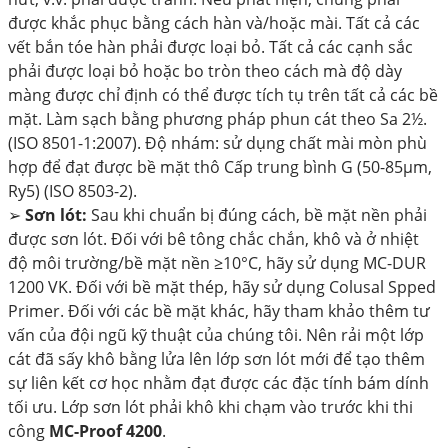
được khắc phục bằng cách hàn và/hoặc mài. Tất cả các
vết bắn tóe hàn phải được loại bỏ. Tất cả các cạnh sắc
phải được loại bỏ hoặc bo tròn theo cách mà độ dày
màng được chỉ định có thể được tích tụ trên tất cả các bề
mặt. Làm sạch bằng phương pháp phun cát theo Sa 2½.
(ISO 8501-1:2007). Độ nhám: sử dụng chất mài mòn phù
hợp để đạt được bề mặt thô Cấp trung bình G (50-85μm,
Ry5) (ISO 8503-2).
➢
Sơn lót:
Sau khi chuẩn bị đúng cách, bề mặt nền phải
được sơn lót. Đối với bê tông chắc chắn, khô và ở nhiệt
độ môi trường/bề mặt nền ≥10°C, hãy sử dụng MC-DUR
1200 VK. Đối với bề mặt thép, hãy sử dụng Colusal Spped
Primer. Đối với các bề mặt khác, hãy tham khảo thêm tư
vấn của đội ngũ kỹ thuật của chúng tôi. Nên rải một lớp
cát đã sấy khô bằng lửa lên lớp sơn lót mới để tạo thêm
sự liên kết cơ học nhằm đạt được các đặc tính bám dính
tối ưu. Lớp sơn lót phải khô khi chạm vào trước khi thi
công
MC-Proof 4200
.