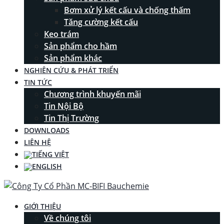
Bơm xử lý kết cấu và chống thấm
Tăng cường kết cấu
Keo trám
Sản phẩm cho hầm
Sản phẩm khác
NGHIÊN CỨU & PHÁT TRIỂN
TIN TỨC
Chương trình khuyến mãi
Tin Nội Bộ
Tin Thị Trường
DOWNLOADS
LIÊN HỆ
GIỚI THIỆU
Về chúng tôi