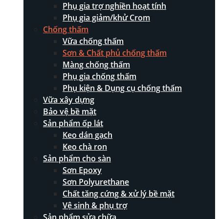
Phụ gia trợ nghiền hoạt tính
Phụ gia giảm/khử Crom
Chống thấm
Vữa chống thấm
Sơn & Chất phủ chống thấm
Màng chống thấm
Phụ gia chống thấm
Phụ kiện & Dụng cụ chống thấm
Vữa xây dựng
Bảo vệ bề mặt
Sản phẩm ốp lát
Keo dán gạch
Keo chà ron
Sản phẩm cho sàn
Sơn Epoxy
Sơn Polyurethane
Chất tăng cứng & xử lý bề mặt
Vệ sinh & phụ trợ
Sản phẩm sửa chữa