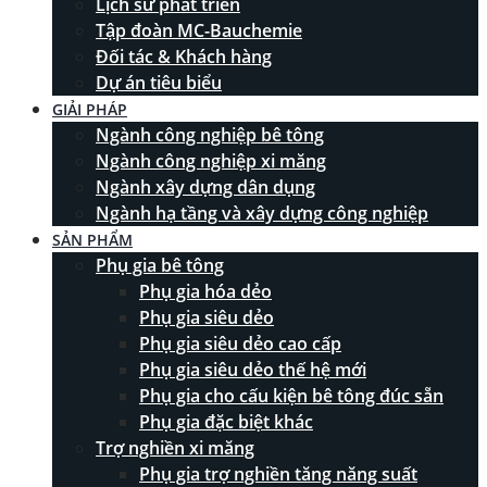
Lịch sử phát triển
Tập đoàn MC-Bauchemie
Đối tác & Khách hàng
Dự án tiêu biểu
GIẢI PHÁP
Ngành công nghiệp bê tông
Ngành công nghiệp xi măng
Ngành xây dựng dân dụng
Ngành hạ tầng và xây dựng công nghiệp
SẢN PHẨM
Phụ gia bê tông
Phụ gia hóa dẻo
Phụ gia siêu dẻo
Phụ gia siêu dẻo cao cấp
Phụ gia siêu dẻo thế hệ mới
Phụ gia cho cấu kiện bê tông đúc sẵn
Phụ gia đặc biệt khác
Trợ nghiền xi măng
Phụ gia trợ nghiền tăng năng suất