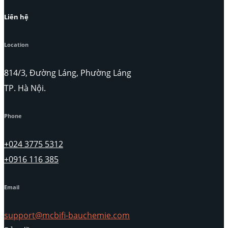
Liên hệ
Location
814/3, Đường Láng, Phường Láng
TP. Hà Nội.
Phone
+024 3775 5312
+0916 116 385
Email
support@mcbifi-bauchemie.com