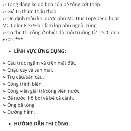
➢ Tăng đáng kể độ bền của bê tông cốt thép.
➢ Giá trị thẩm thấu thấp.
➢ Ổn định màu khi được phủ MC-Dur TopSpeed hoặc
MC-Color Flex/Flair làm lớp phủ ngoài cùng.
➢ Có thể thi công ở nhiệt độ môi trường từ -15°C đến
+70°C***.
LĨNH VỰC ỨNG DỤNG:
➢ Cấu trúc ngầm và trên mặt đất.
➢ Chậu cây và sàn mái.
➢ Trụ cầu/sàn cầu.
➢ Công trình biển.
➢ Công viên giải trí/công viên nước.
➢ Bể nước, hồ bơi và bể cá cảnh.
➢ Ống bê tông.
➢ Đường hầm.
HƯỚNG DẪN THI CÔNG: