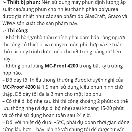
➢
Thiết bị phun:
Nên sử dụng máy phun định lượng áp
suất cao/súng phun cho nhiều thành phần polyurea
được gia nhiệt như các sản phẩm do GlasCraft, Graco và
WIWA sản xuất cho sản phẩm này.
➢
Thi công:
– Khách hàng/nhà thầu chính phải đảm bảo rằng người
thi công có thiết bị và chuyên môn phù hợp và sẽ tuân
thủ các quy trình được nêu chi tiết trong bảng dữ liệu
này.
– Không pha loãng
MC-Proof 4200
trong bất kỳ trường
hợp nào.
– Độ dày tối thiểu thông thường được khuyến nghị của
MC-Proof 4200
là 1.5 mm, sử dụng kiểu phun hình chữ
thập. Độ dày tối đa là 3 mm cho một lớp phủ.
– Có thể đi bộ nhẹ sau khi thi công khoảng 2 phút; có thể
lưu thông nhẹ (ví dụ: đi bộ nhẹ) sau khoảng 15-20 phút
và có thể sử dụng hoàn toàn sau 24 giờ.
– Đối với nhiệt độ dưới +5°C, phải dự đoán thời gian đông
cứng lâu hơn – hãy liên hệ với chúng tôi để được tư vấn