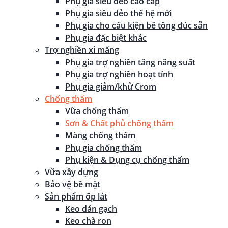
Phụ gia siêu dẻo cao cấp
Phụ gia siêu dẻo thế hệ mới
Phụ gia cho cấu kiện bê tông đúc sẵn
Phụ gia đặc biệt khác
Trợ nghiền xi măng
Phụ gia trợ nghiền tăng năng suất
Phụ gia trợ nghiền hoạt tính
Phụ gia giảm/khử Crom
Chống thấm
Vữa chống thấm
Sơn & Chất phủ chống thấm
Màng chống thấm
Phụ gia chống thấm
Phụ kiện & Dụng cụ chống thấm
Vữa xây dựng
Bảo vệ bề mặt
Sản phẩm ốp lát
Keo dán gạch
Keo chà ron