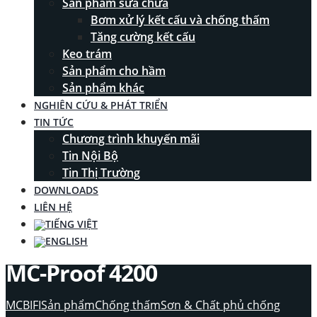
Sản phẩm sửa chữa
Bơm xử lý kết cấu và chống thấm
Tăng cường kết cấu
Keo trám
Sản phẩm cho hầm
Sản phẩm khác
NGHIÊN CỨU & PHÁT TRIỂN
TIN TỨC
Chương trình khuyến mãi
Tin Nội Bộ
Tin Thị Trường
DOWNLOADS
LIÊN HỆ
MC-Proof 4200
MCBIFI
Sản phẩm
Chống thấm
Sơn & Chất phủ chống