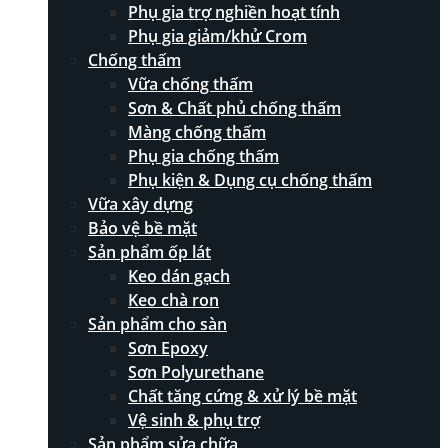
Phụ gia trợ nghiền hoạt tính
Phụ gia giảm/khử Crom
Chống thấm
Vữa chống thấm
Sơn & Chất phủ chống thấm
Màng chống thấm
Phụ gia chống thấm
Phụ kiện & Dụng cụ chống thấm
Vữa xây dựng
Bảo vệ bề mặt
Sản phẩm ốp lát
Keo dán gạch
Keo chà ron
Sản phẩm cho sàn
Sơn Epoxy
Sơn Polyurethane
Chất tăng cứng & xử lý bề mặt
Vệ sinh & phụ trợ
Sản phẩm sửa chữa