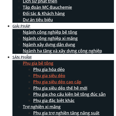
Lịch sử phát triển
Tập đoàn MC-Bauchemie
Đối tác & Khách hàng
Dự án tiêu biểu
GIẢI PHÁP
Ngành công nghiệp bê tông
Ngành công nghiệp xi măng
Ngành xây dựng dân dụng
Ngành hạ tầng và xây dựng công nghiệp
SẢN PHẨM
Phụ gia bê tông
Phụ gia hóa dẻo
Phụ gia siêu dẻo
Phụ gia siêu dẻo cao cấp
Phụ gia siêu dẻo thế hệ mới
Phụ gia cho cấu kiện bê tông đúc sẵn
Phụ gia đặc biệt khác
Trợ nghiền xi măng
Phụ gia trợ nghiền tăng năng suất