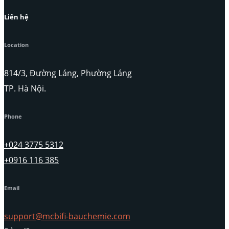
Liên hệ
Location
814/3, Đường Láng, Phường Láng
TP. Hà Nội.
Phone
+024 3775 5312
+0916 116 385
Email
support@mcbifi-bauchemie.com