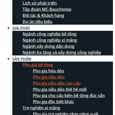
Lịch sử phát triển
Tập đoàn MC-Bauchemie
Đối tác & Khách hàng
Dự án tiêu biểu
GIẢI PHÁP
Ngành công nghiệp bê tông
Ngành công nghiệp xi măng
Ngành xây dựng dân dụng
Ngành hạ tầng và xây dựng công nghiệp
SẢN PHẨM
Phụ gia bê tông
Phụ gia hóa dẻo
Phụ gia siêu dẻo
Phụ gia siêu dẻo cao cấp
Phụ gia siêu dẻo thế hệ mới
Phụ gia cho cấu kiện bê tông đúc sẵn
Phụ gia đặc biệt khác
Trợ nghiền xi măng
Phụ gia trợ nghiền tăng năng suất