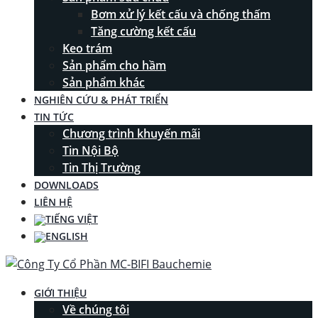
Bơm xử lý kết cấu và chống thấm
Tăng cường kết cấu
Keo trám
Sản phẩm cho hầm
Sản phẩm khác
NGHIÊN CỨU & PHÁT TRIỂN
TIN TỨC
Chương trình khuyến mãi
Tin Nội Bộ
Tin Thị Trường
DOWNLOADS
LIÊN HỆ
GIỚI THIỆU
Về chúng tôi