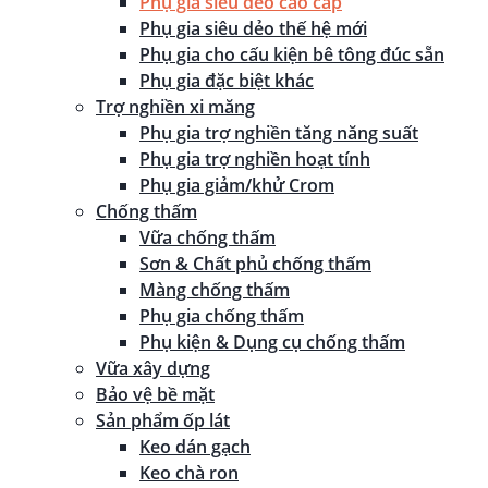
Phụ gia siêu dẻo cao cấp
Phụ gia siêu dẻo thế hệ mới
Phụ gia cho cấu kiện bê tông đúc sẵn
Phụ gia đặc biệt khác
Trợ nghiền xi măng
Phụ gia trợ nghiền tăng năng suất
Phụ gia trợ nghiền hoạt tính
Phụ gia giảm/khử Crom
Chống thấm
Vữa chống thấm
Sơn & Chất phủ chống thấm
Màng chống thấm
Phụ gia chống thấm
Phụ kiện & Dụng cụ chống thấm
Vữa xây dựng
Bảo vệ bề mặt
Sản phẩm ốp lát
Keo dán gạch
Keo chà ron