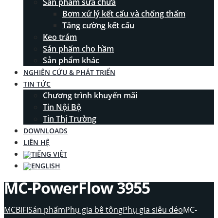
Sản phẩm sửa chữa
Bơm xử lý kết cấu và chống thấm
Tăng cường kết cấu
Keo trám
Sản phẩm cho hầm
Sản phẩm khác
NGHIÊN CỨU & PHÁT TRIỂN
TIN TỨC
Chương trình khuyến mãi
Tin Nội Bộ
Tin Thị Trường
DOWNLOADS
LIÊN HỆ
MC-PowerFlow 3955
MCBIFI
Sản phẩm
Phụ gia bê tông
Phụ gia siêu dẻo
MC-