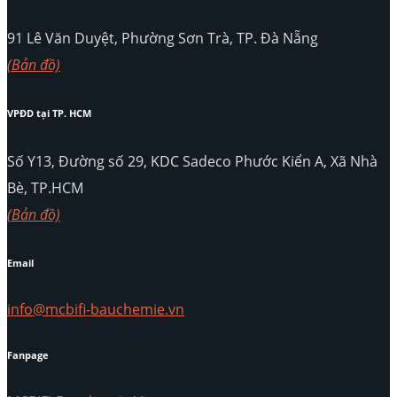
91 Lê Văn Duyệt, Phường Sơn Trà, TP. Đà Nẵng
(Bản đồ)
VPĐD tại TP. HCM
Số Y13, Đường số 29, KDC Sadeco Phước Kiển A, Xã Nhà
Bè, TP.HCM
(Bản đồ)
Email
info@mcbifi-bauchemie.vn
Fanpage