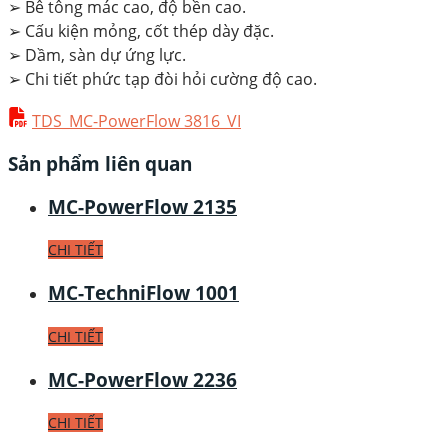
➢
Bê tông mác cao, độ bền cao.
➢
Cấu kiện mỏng, cốt thép dày đặc.
➢
Dầm, sàn dự ứng lực.
➢
Chi tiết phức tạp đòi hỏi cường độ cao.
TDS_MC-PowerFlow 3816_VI
Sản phẩm liên quan
MC-PowerFlow 2135
CHI TIẾT
MC-TechniFlow 1001
CHI TIẾT
MC-PowerFlow 2236
CHI TIẾT