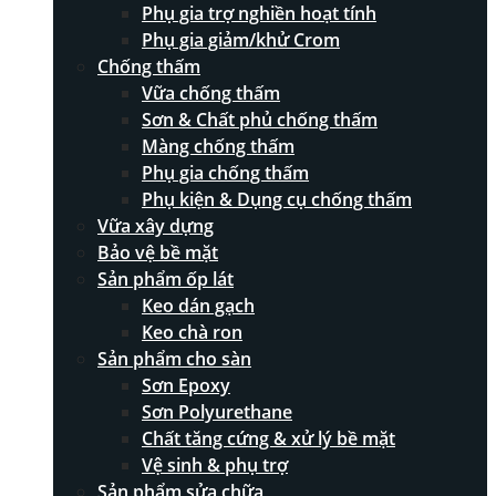
Phụ gia trợ nghiền hoạt tính
Phụ gia giảm/khử Crom
Chống thấm
Vữa chống thấm
Sơn & Chất phủ chống thấm
Màng chống thấm
Phụ gia chống thấm
Phụ kiện & Dụng cụ chống thấm
Vữa xây dựng
Bảo vệ bề mặt
Sản phẩm ốp lát
Keo dán gạch
Keo chà ron
Sản phẩm cho sàn
Sơn Epoxy
Sơn Polyurethane
Chất tăng cứng & xử lý bề mặt
Vệ sinh & phụ trợ
Sản phẩm sửa chữa