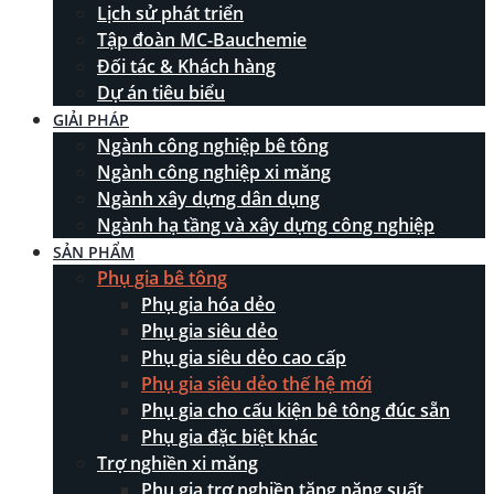
Lịch sử phát triển
Tập đoàn MC-Bauchemie
Đối tác & Khách hàng
Dự án tiêu biểu
GIẢI PHÁP
Ngành công nghiệp bê tông
Ngành công nghiệp xi măng
Ngành xây dựng dân dụng
Ngành hạ tầng và xây dựng công nghiệp
SẢN PHẨM
Phụ gia bê tông
Phụ gia hóa dẻo
Phụ gia siêu dẻo
Phụ gia siêu dẻo cao cấp
Phụ gia siêu dẻo thế hệ mới
Phụ gia cho cấu kiện bê tông đúc sẵn
Phụ gia đặc biệt khác
Trợ nghiền xi măng
Phụ gia trợ nghiền tăng năng suất