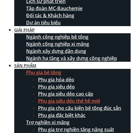
Lịch sử phát triển
Tập đoàn MC-Bauchemie
Đối tác & Khách hàng
Dự án tiêu biểu
GIẢI PHÁP
Ngành công nghiệp bê tông
Ngành công nghiệp xi măng
Ngành xây dựng dân dụng
Ngành hạ tầng và xây dựng công nghiệp
SẢN PHẨM
Phụ gia bê tông
Phụ gia hóa dẻo
Phụ gia siêu dẻo
Phụ gia siêu dẻo cao cấp
Phụ gia siêu dẻo thế hệ mới
Phụ gia cho cấu kiện bê tông đúc sẵn
Phụ gia đặc biệt khác
Trợ nghiền xi măng
Phụ gia trợ nghiền tăng năng suất