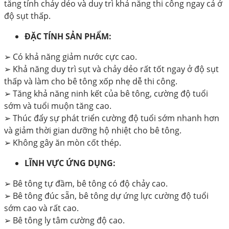
tăng tính chảy dẻo và duy trì khả năng thi công ngay cả ở
độ sụt thấp.
ĐẶC TÍNH SẢN PHẨM:
➢
Có khả năng giảm nước cực cao.
➢
Khả năng duy trì sụt và chảy dẻo rất tốt ngay ở độ sụt
thấp và làm cho bê tông xốp nhẹ dễ thi công.
➢
Tăng khả năng ninh kết của bê tông, cường độ tuổi
sớm và tuổi muộn tăng cao.
➢
Thúc đẩy sự phát triển cường độ tuổi sớm nhanh hơn
và giảm thời gian dưỡng hộ nhiệt cho bê tông.
➢
Không gây ăn mòn cốt thép.
LĨNH VỰC ỨNG DỤNG:
➢
Bê tông tự đầm, bê tông có độ chảy cao.
➢
Bê tông đúc sẵn, bê tông dự ứng lực cường độ tuổi
sớm cao và rất cao.
➢
Bê tông ly tâm cường độ cao.