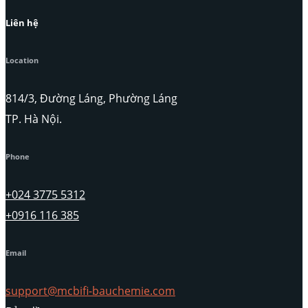
Liên hệ
Location
814/3, Đường Láng, Phường Láng
TP. Hà Nội.
Phone
+024 3775 5312
+0916 116 385
Email
support@mcbifi-bauchemie.com