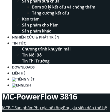
Sản phẩm sửa chữa
Bơm xử lý kết cấu và chống thấm
Tăng cường kết cấu
Keo trám
Sản phẩm cho hầm
Sản phẩm khác
NGHIÊN CỨU & PHÁT TRIỂN
TIN TỨC
Chương trình khuyến mãi
Tin Nội Bộ
Tin Thị Trường
DOWNLOADS
LIÊN HỆ
MC-PowerFlow 3816
MCBIFI
Sản phẩm
Phụ gia bê tông
Phụ gia siêu dẻo thế hệ