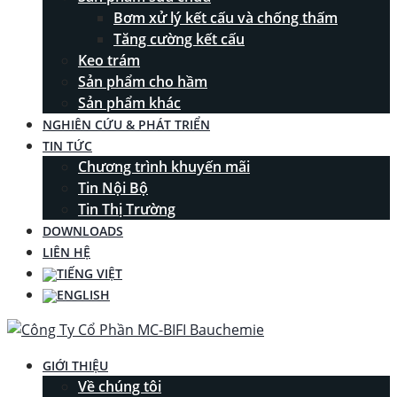
Bơm xử lý kết cấu và chống thấm
Tăng cường kết cấu
Keo trám
Sản phẩm cho hầm
Sản phẩm khác
NGHIÊN CỨU & PHÁT TRIỂN
TIN TỨC
Chương trình khuyến mãi
Tin Nội Bộ
Tin Thị Trường
DOWNLOADS
LIÊN HỆ
GIỚI THIỆU
Về chúng tôi