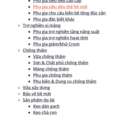
Phụ gia siêu dẻo cao cấp
Phụ gia siêu dẻo thế hệ mới
Phụ gia cho cấu kiện bê tông đúc sẵn
Phụ gia đặc biệt khác
Trợ nghiền xi măng
Phụ gia trợ nghiền tăng năng suất
Phụ gia trợ nghiền hoạt tính
Phụ gia giảm/khử Crom
Chống thấm
Vữa chống thấm
Sơn & Chất phủ chống thấm
Màng chống thấm
Phụ gia chống thấm
Phụ kiện & Dụng cụ chống thấm
Vữa xây dựng
Bảo vệ bề mặt
Sản phẩm ốp lát
Keo dán gạch
Keo chà ron