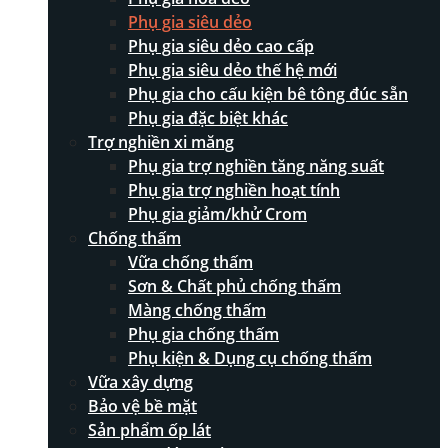
Phụ gia siêu dẻo
Phụ gia siêu dẻo cao cấp
Phụ gia siêu dẻo thế hệ mới
Phụ gia cho cấu kiện bê tông đúc sẵn
Phụ gia đặc biệt khác
Trợ nghiền xi măng
Phụ gia trợ nghiền tăng năng suất
Phụ gia trợ nghiền hoạt tính
Phụ gia giảm/khử Crom
Chống thấm
Vữa chống thấm
Sơn & Chất phủ chống thấm
Màng chống thấm
Phụ gia chống thấm
Phụ kiện & Dụng cụ chống thấm
Vữa xây dựng
Bảo vệ bề mặt
Sản phẩm ốp lát