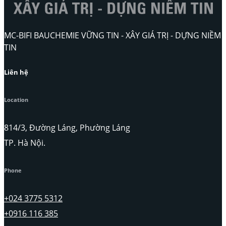
MC-BIFI BAUCHEMIE VỮNG TIN - XÂY GIÁ TRỊ - DỰNG NIỀM
TIN
Liên hệ
Location
814/3, Đường Láng, Phường Láng
TP. Hà Nội.
Phone
+024 3775 5312
+0916 116 385