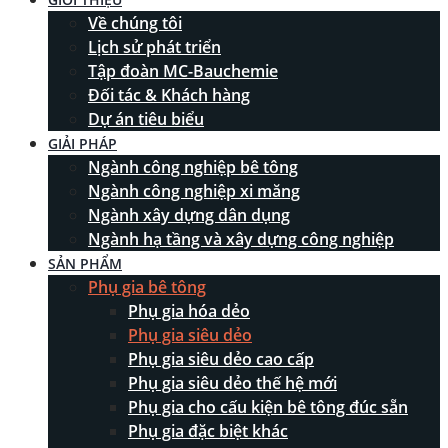
Về chúng tôi
Lịch sử phát triển
Tập đoàn MC-Bauchemie
Đối tác & Khách hàng
Dự án tiêu biểu
GIẢI PHÁP
Ngành công nghiệp bê tông
Ngành công nghiệp xi măng
Ngành xây dựng dân dụng
Ngành hạ tầng và xây dựng công nghiệp
SẢN PHẨM
Phụ gia bê tông
Phụ gia hóa dẻo
Phụ gia siêu dẻo
Phụ gia siêu dẻo cao cấp
Phụ gia siêu dẻo thế hệ mới
Phụ gia cho cấu kiện bê tông đúc sẵn
Phụ gia đặc biệt khác