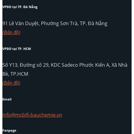
VPĐD tại TP. Đà Nẵng
91 Lê Văn Duyệt, Phường Sơn Trà, TP. Đà Nẵng
(Bản đồ)
VPĐD tại TP. HCM
Số Y13, Đường số 29, KDC Sadeco Phước Kiển A, Xã Nhà
Bè, TP.HCM
(Bản đồ)
Email
info@mcbifi-bauchemie.vn
Fanpage