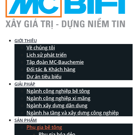
GIỚI THIỆU
Về chúng tôi
Lịch sử phát triển
Tập đoàn MC-Bauchemie
Đối tác & Khách hàng
Dự án tiêu biểu
GIẢI PHÁP
Ngành công nghiệp bê tông
Ngành công nghiệp xi măng
Ngành xây dựng dân dụng
Ngành hạ tầng và xây dựng công nghiệp
SẢN PHẨM
Phụ gia bê tông
Phụ gia hóa dẻo