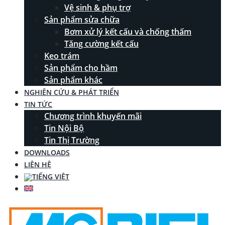
Vệ sinh & phụ trợ
Sản phẩm sửa chữa
Bơm xử lý kết cấu và chống thấm
Tăng cường kết cấu
Keo trám
Sản phẩm cho hầm
Sản phẩm khác
NGHIÊN CỨU & PHÁT TRIỂN
TIN TỨC
Chương trình khuyến mãi
Tin Nội Bộ
Tin Thị Trường
DOWNLOADS
LIÊN HỆ