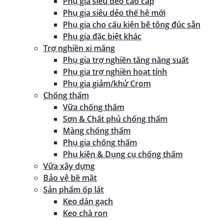
Phụ gia siêu dẻo cao cấp
Phụ gia siêu dẻo thế hệ mới
Phụ gia cho cấu kiện bê tông đúc sẵn
Phụ gia đặc biệt khác
Trợ nghiền xi măng
Phụ gia trợ nghiền tăng năng suất
Phụ gia trợ nghiền hoạt tính
Phụ gia giảm/khử Crom
Chống thấm
Vữa chống thấm
Sơn & Chất phủ chống thấm
Màng chống thấm
Phụ gia chống thấm
Phụ kiện & Dụng cụ chống thấm
Vữa xây dựng
Bảo vệ bề mặt
Sản phẩm ốp lát
Keo dán gạch
Keo chà ron