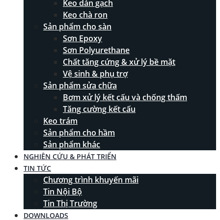
Keo dán gạch
Keo chà ron
Sản phẩm cho sàn
Sơn Epoxy
Sơn Polyurethane
Chất tăng cứng & xử lý bề mặt
Vệ sinh & phụ trợ
Sản phẩm sửa chữa
Bơm xử lý kết cấu và chống thấm
Tăng cường kết cấu
Keo trám
Sản phẩm cho hầm
Sản phẩm khác
NGHIÊN CỨU & PHÁT TRIỂN
TIN TỨC
Chương trình khuyến mãi
Tin Nội Bộ
Tin Thị Trường
DOWNLOADS