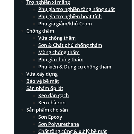
Trợ nghiền xi măng
Phụ gia trợ nghiền tăng năng suất
Phụ gia trợ nghiền hoạt tính
Phụ gia giảm/khử Crom
Chống thấm
Vữa chống thấm
Sơn & Chất phủ chống thấm
Màng chống thấm
Phụ gia chống thấm
Phụ kiện & Dụng cụ chống thấm
Vữa xây dựng
Bảo vệ bề mặt
Sản phẩm ốp lát
Keo dán gạch
Keo chà ron
Sản phẩm cho sàn
Sơn Epoxy
Sơn Polyurethane
Chất tăng cứng & xử lý bề mặt