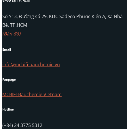
VPĐD tại TP. HCM
Số Y13, Đường số 29, KDC Sadeco Phước Kiển A, Xã Nhà
Bè, TP.HCM
(Bản đồ)
Email
info@mcbifi-bauchemie.vn
Fanpage
MCBIFI-Bauchemie Vietnam
Hotline
(+84) 24 3775 5312