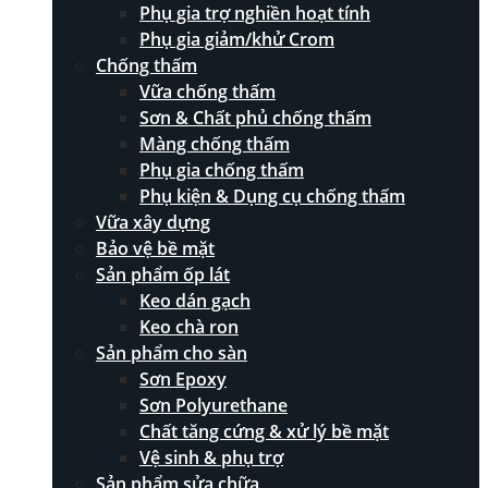
Phụ gia trợ nghiền hoạt tính
Phụ gia giảm/khử Crom
Chống thấm
Vữa chống thấm
Sơn & Chất phủ chống thấm
Màng chống thấm
Phụ gia chống thấm
Phụ kiện & Dụng cụ chống thấm
Vữa xây dựng
Bảo vệ bề mặt
Sản phẩm ốp lát
Keo dán gạch
Keo chà ron
Sản phẩm cho sàn
Sơn Epoxy
Sơn Polyurethane
Chất tăng cứng & xử lý bề mặt
Vệ sinh & phụ trợ
Sản phẩm sửa chữa