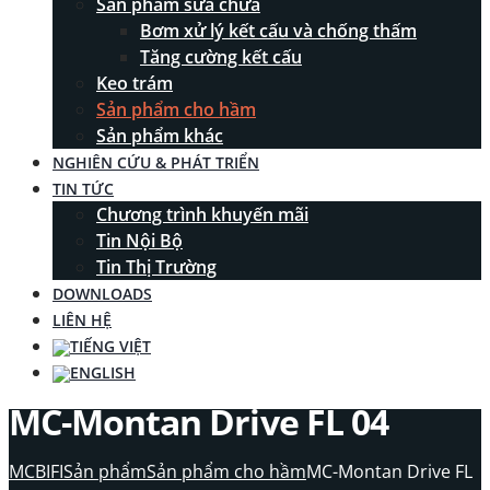
Sản phẩm sửa chữa
Bơm xử lý kết cấu và chống thấm
Tăng cường kết cấu
Keo trám
Sản phẩm cho hầm
Sản phẩm khác
NGHIÊN CỨU & PHÁT TRIỂN
TIN TỨC
Chương trình khuyến mãi
Tin Nội Bộ
Tin Thị Trường
DOWNLOADS
LIÊN HỆ
MC-Montan Drive FL 04
MCBIFI
Sản phẩm
Sản phẩm cho hầm
MC-Montan Drive FL