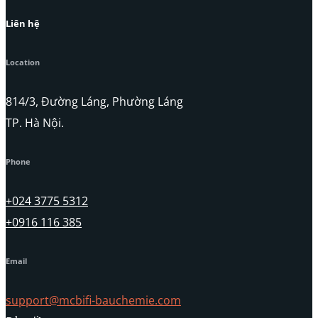
Liên hệ
Location
814/3, Đường Láng, Phường Láng
TP. Hà Nội.
Phone
+024 3775 5312
+0916 116 385
Email
support@mcbifi-bauchemie.com