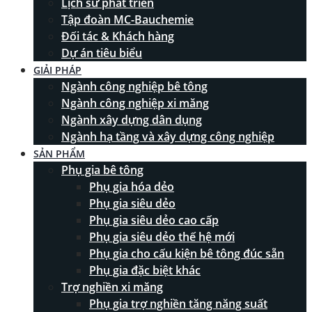
Lịch sử phát triển
Tập đoàn MC-Bauchemie
Đối tác & Khách hàng
Dự án tiêu biểu
GIẢI PHÁP
Ngành công nghiệp bê tông
Ngành công nghiệp xi măng
Ngành xây dựng dân dụng
Ngành hạ tầng và xây dựng công nghiệp
SẢN PHẨM
Phụ gia bê tông
Phụ gia hóa dẻo
Phụ gia siêu dẻo
Phụ gia siêu dẻo cao cấp
Phụ gia siêu dẻo thế hệ mới
Phụ gia cho cấu kiện bê tông đúc sẵn
Phụ gia đặc biệt khác
Trợ nghiền xi măng
Phụ gia trợ nghiền tăng năng suất