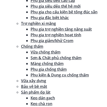
Phụ gia siêu dẻo cao cấp
Phụ gia siêu dẻo thế hệ mới
Phụ gia cho cấu kiện bê tông đúc sẵn
Phụ gia đặc biệt khác
Trợ nghiền xi măng
Phụ gia trợ nghiền tăng năng suất
Phụ gia trợ nghiền hoạt tính
Phụ gia giảm/khử Crom
Chống thấm
Vữa chống thấm
Sơn & Chất phủ chống thấm
Màng chống thấm
Phụ gia chống thấm
Phụ kiện & Dụng cụ chống thấm
Vữa xây dựng
Bảo vệ bề mặt
Sản phẩm ốp lát
Keo dán gạch
Keo chà ron