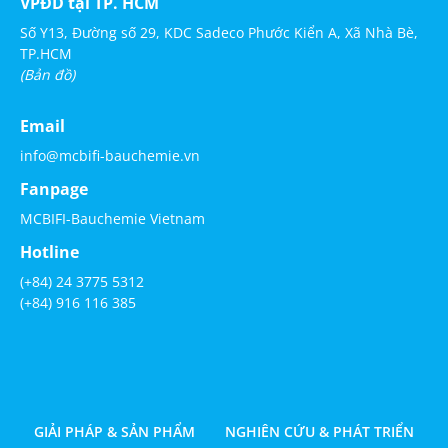
VPĐD tại TP. HCM
Số Y13, Đường số 29, KDC Sadeco Phước Kiển A, Xã Nhà Bè,
TP.HCM
(Bản đồ)
Email
info@mcbifi-bauchemie.vn
Fanpage
MCBIFI-Bauchemie Vietnam
Hotline
(+84) 24 3775 5312
(+84) 916 116 385
GIẢI PHÁP & SẢN PHẨM
NGHIÊN CỨU & PHÁT TRIỂN