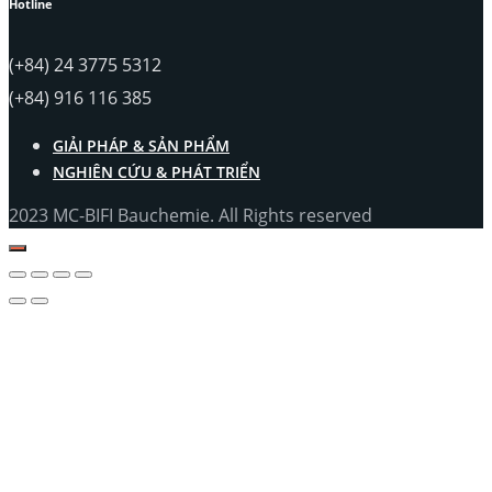
Hotline
(+84) 24 3775 5312
(+84) 916 116 385
GIẢI PHÁP & SẢN PHẨM
NGHIÊN CỨU & PHÁT TRIỂN
2023 MC-BIFI Bauchemie. All Rights reserved