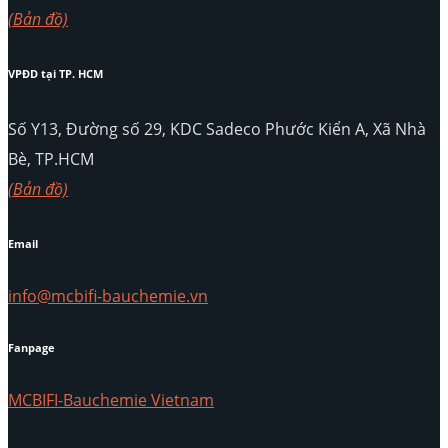
(Bản đồ)
VPĐD tại TP. HCM
Số Y13, Đường số 29, KDC Sadeco Phước Kiển A, Xã Nhà
Bè, TP.HCM
(Bản đồ)
Email
info@mcbifi-bauchemie.vn
Fanpage
MCBIFI-Bauchemie Vietnam