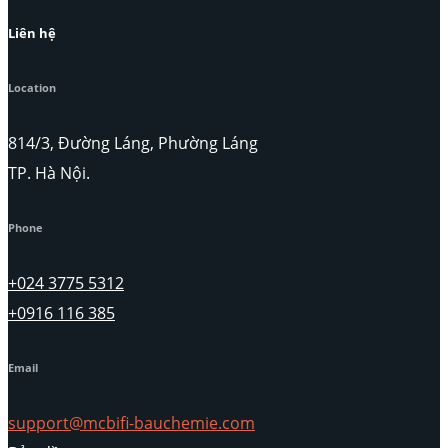
Liên hệ
Location
814/3, Đường Láng, Phường Láng
TP. Hà Nội.
Phone
+024 3775 5312
+0916 116 385
Email
support@mcbifi-bauchemie.com