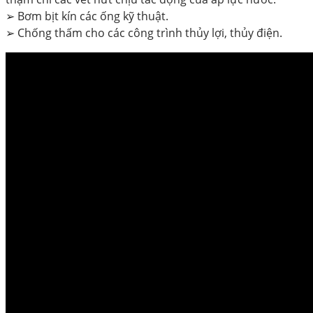
➢ Bơm bịt kín các ống kỹ thuật.
➢ Chống thấm cho các công trình thủy lợi, thủy điện.