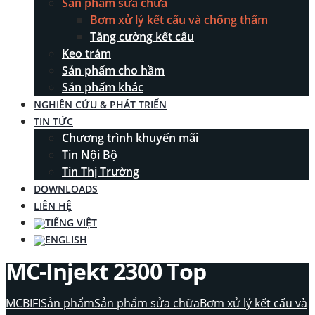
Sản phẩm sửa chữa
Bơm xử lý kết cấu và chống thấm
Tăng cường kết cấu
Keo trám
Sản phẩm cho hầm
Sản phẩm khác
NGHIÊN CỨU & PHÁT TRIỂN
TIN TỨC
Chương trình khuyến mãi
Tin Nội Bộ
Tin Thị Trường
DOWNLOADS
LIÊN HỆ
MC-Injekt 2300 Top
MCBIFI
Sản phẩm
Sản phẩm sửa chữa
Bơm xử lý kết cấu và