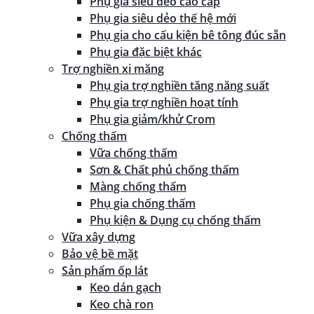
Phụ gia siêu dẻo cao cấp
Phụ gia siêu dẻo thế hệ mới
Phụ gia cho cấu kiện bê tông đúc sẵn
Phụ gia đặc biệt khác
Trợ nghiền xi măng
Phụ gia trợ nghiền tăng năng suất
Phụ gia trợ nghiền hoạt tính
Phụ gia giảm/khử Crom
Chống thấm
Vữa chống thấm
Sơn & Chất phủ chống thấm
Màng chống thấm
Phụ gia chống thấm
Phụ kiện & Dụng cụ chống thấm
Vữa xây dựng
Bảo vệ bề mặt
Sản phẩm ốp lát
Keo dán gạch
Keo chà ron