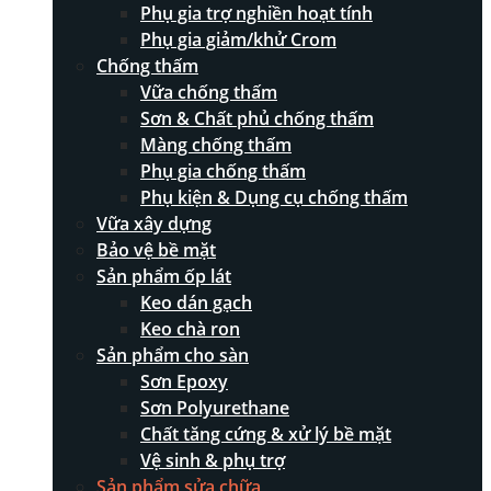
Phụ gia trợ nghiền hoạt tính
Phụ gia giảm/khử Crom
Chống thấm
Vữa chống thấm
Sơn & Chất phủ chống thấm
Màng chống thấm
Phụ gia chống thấm
Phụ kiện & Dụng cụ chống thấm
Vữa xây dựng
Bảo vệ bề mặt
Sản phẩm ốp lát
Keo dán gạch
Keo chà ron
Sản phẩm cho sàn
Sơn Epoxy
Sơn Polyurethane
Chất tăng cứng & xử lý bề mặt
Vệ sinh & phụ trợ
Sản phẩm sửa chữa