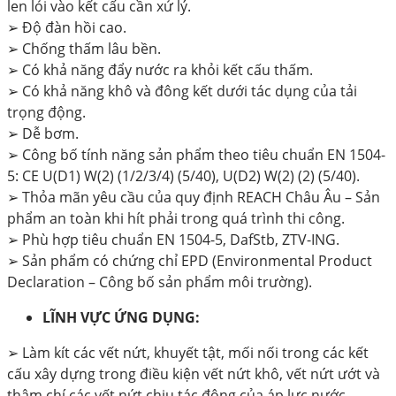
len lỏi vào kết cấu cần xử lý.
➢ Độ đàn hồi cao.
➢ Chống thấm lâu bền.
➢ Có khả năng đẩy nước ra khỏi kết cấu thấm.
➢ Có khả năng khô và đông kết dưới tác dụng của tải
trọng động.
➢ Dễ bơm.
➢ Công bố tính năng sản phẩm theo tiêu chuẩn EN 1504-
5: CE U(D1) W(2) (1/2/3/4) (5/40), U(D2) W(2) (2) (5/40).
➢ Thỏa mãn yêu cầu của quy định REACH Châu Âu – Sản
phẩm an toàn khi hít phải trong quá trình thi công.
➢ Phù hợp tiêu chuẩn EN 1504-5, DafStb, ZTV-ING.
➢ Sản phẩm có chứng chỉ EPD (Environmental Product
Declaration – Công bố sản phẩm môi trường).
LĨNH VỰC ỨNG DỤNG:
➢ Làm kít các vết nứt, khuyết tật, mối nối trong các kết
cấu xây dựng trong điều kiện vết nứt khô, vết nứt ướt và
thậm chí các vết nứt chịu tác động của áp lực nước.