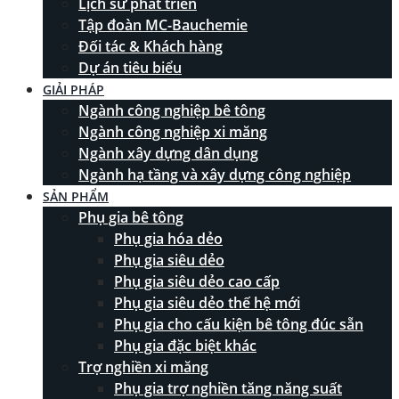
Lịch sử phát triển
Tập đoàn MC-Bauchemie
Đối tác & Khách hàng
Dự án tiêu biểu
GIẢI PHÁP
Ngành công nghiệp bê tông
Ngành công nghiệp xi măng
Ngành xây dựng dân dụng
Ngành hạ tầng và xây dựng công nghiệp
SẢN PHẨM
Phụ gia bê tông
Phụ gia hóa dẻo
Phụ gia siêu dẻo
Phụ gia siêu dẻo cao cấp
Phụ gia siêu dẻo thế hệ mới
Phụ gia cho cấu kiện bê tông đúc sẵn
Phụ gia đặc biệt khác
Trợ nghiền xi măng
Phụ gia trợ nghiền tăng năng suất