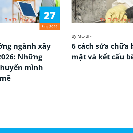
27
Tin Thị Trường
Tin Thị Trường
Feb, 2026
By
MC-BIFI
ớng ngành xây
6 cách sửa chữa 
2026: Những
mặt và kết cấu b
chuyển mình
 mẽ