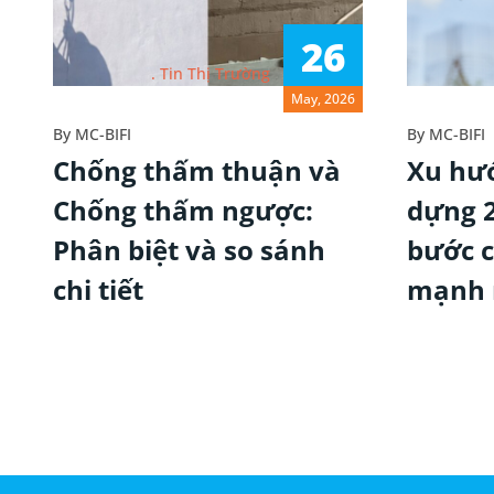
26
Tin Thị Trường
May, 2026
By
MC-BIFI
By
MC-BIFI
Chống thấm thuận và
Xu hư
Chống thấm ngược:
dựng 
Phân biệt và so sánh
bước 
chi tiết
mạnh