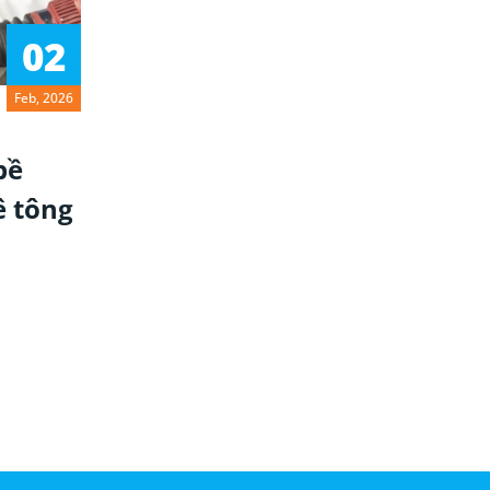
02
Feb, 2026
bề
ê tông