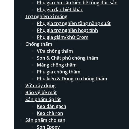
Phụ gia cho cấu kiện bê tông đúc sẵn
Phụ gia đặc biệt khác
Trợ nghiền xi măng
Phụ gia trợ nghiền tăng năng suất
Phụ gia trợ nghiền hoạt tính
Phụ gia giảm/khử Crom
Chống thấm
Vữa chống thấm
Sơn & Chất phủ chống thấm
Màng chống thấm
Phụ gia chống thấm
Phụ kiện & Dụng cụ chống thấm
Vữa xây dựng
Bảo vệ bề mặt
Sản phẩm ốp lát
Keo dán gạch
Keo chà ron
Sản phẩm cho sàn
Sơn Epoxy