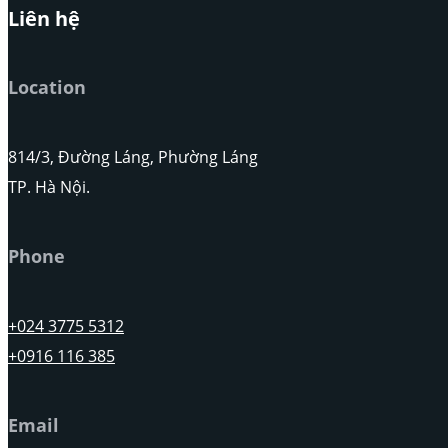
Liên hệ
Location
814/3, Đường Láng, Phường Láng
TP. Hà Nội.
Phone
+024 3775 5312
+0916 116 385
Email