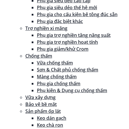
Phụ gia siêu dẻo cao cấp
Phụ gia siêu dẻo thế hệ mới
Phụ gia cho cấu kiện bê tông đúc sẵn
Phụ gia đặc biệt khác
Trợ nghiền xi măng
Phụ gia trợ nghiền tăng năng suất
Phụ gia trợ nghiền hoạt tính
Phụ gia giảm/khử Crom
Chống thấm
Vữa chống thấm
Sơn & Chất phủ chống thấm
Màng chống thấm
Phụ gia chống thấm
Phụ kiện & Dụng cụ chống thấm
Vữa xây dựng
Bảo vệ bề mặt
Sản phẩm ốp lát
Keo dán gạch
Keo chà ron