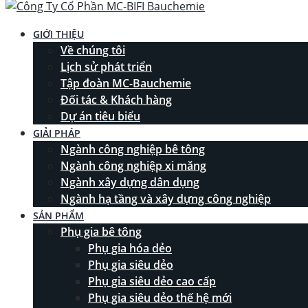
GIỚI THIỆU
Về chúng tôi
Lịch sử phát triển
Tập đoàn MC-Bauchemie
Đối tác & Khách hàng
Dự án tiêu biểu
GIẢI PHÁP
Ngành công nghiệp bê tông
Ngành công nghiệp xi măng
Ngành xây dựng dân dụng
Ngành hạ tầng và xây dựng công nghiệp
SẢN PHẨM
Phụ gia bê tông
Phụ gia hóa dẻo
Phụ gia siêu dẻo
Phụ gia siêu dẻo cao cấp
Phụ gia siêu dẻo thế hệ mới