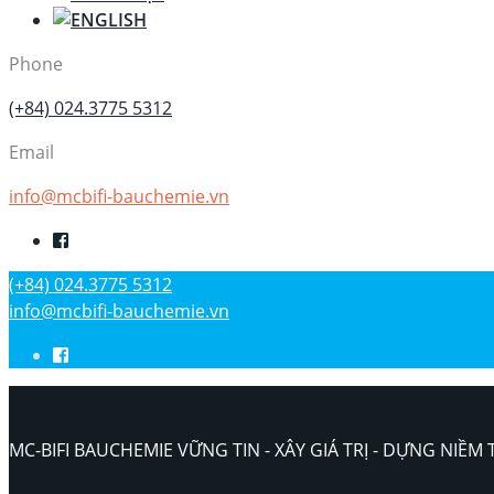
Phone
(+84) 024.3775 5312
Email
info@mcbifi-bauchemie.vn
(+84) 024.3775 5312
info@mcbifi-bauchemie.vn
MC-BIFI BAUCHEMIE VỮNG TIN - XÂY GIÁ TRỊ - DỰNG NIỀM 