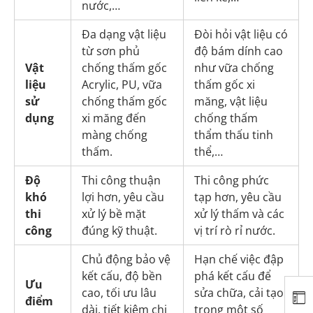
nước,…
Đa dạng vật liệu
Đòi hỏi vật liệu có
từ sơn phủ
độ bám dính cao
Vật
chống thấm gốc
như vữa chống
liệu
Acrylic, PU, vữa
thấm gốc xi
sử
chống thấm gốc
măng, vật liệu
dụng
xi măng đến
chống thấm
màng chống
thẩm thấu tinh
thấm.
thể,…
Độ
Thi công thuận
Thi công phức
khó
lợi hơn, yêu cầu
tạp hơn, yêu cầu
thi
xử lý bề mặt
xử lý thấm và các
công
đúng kỹ thuật.
vị trí rò rỉ nước.
Chủ động bảo vệ
Hạn chế việc đập
kết cấu, độ bền
phá kết cấu để
Ưu
cao, tối ưu lâu
sửa chữa, cải tạo
điểm
dài, tiết kiệm chi
trong một số