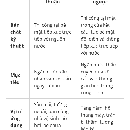
thuận
ngược
Thi công tại mặt
Bản
Thi công tại bề
trong của kết
chất
mặt tiếp xúc trực
cấu, tức bề mặt
kỹ
tiếp với nguồn
đối diện và không
thuật
nước.
tiếp xúc trực tiếp
với nước.
Ngăn nước thấm
Ngăn nước xâm
xuyên qua kết
Mục
nhập vào kết cấu
cấu vào không
tiêu
ngay từ đầu.
gian bên trong
công trình.
Sàn mái, tường
Tầng hầm, hố
Vị trí
ngoài, ban công,
thang máy, trần
ứng
nhà vệ sinh, hồ
bị thấm, tường
dụng
bơi, bể chứa
liền kề,…