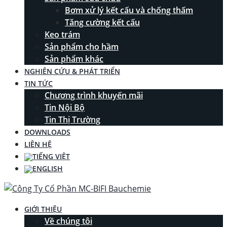
Bơm xử lý kết cấu và chống thấm
Tăng cường kết cấu
Keo trám
Sản phẩm cho hầm
Sản phẩm khác
NGHIÊN CỨU & PHÁT TRIỂN
TIN TỨC
Chương trình khuyến mãi
Tin Nội Bộ
Tin Thị Trường
DOWNLOADS
LIÊN HỆ
GIỚI THIỆU
Về chúng tôi