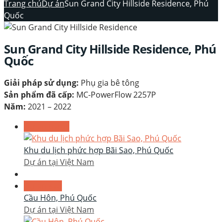
Trang chủ
Dự án
Sun Grand City Hillside Residence, Phú
Quốc
Sun Grand City Hillside Residence, Phú
Quốc
Giải pháp sử dụng:
Phụ gia bê tông
Sản phẩm đã cấp:
MC-PowerFlow 2257P
Năm:
2021 – 2022
Dự án trước
Khu du lịch phức hợp Bãi Sao, Phú Quốc
Dự án tại Việt Nam
Dự án sau
Cầu Hôn, Phú Quốc
Dự án tại Việt Nam