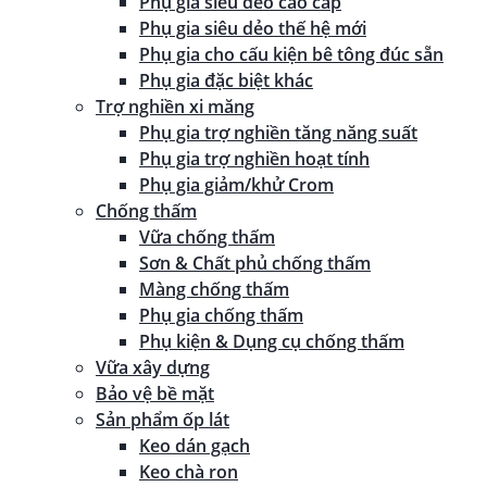
Phụ gia siêu dẻo cao cấp
Phụ gia siêu dẻo thế hệ mới
Phụ gia cho cấu kiện bê tông đúc sẵn
Phụ gia đặc biệt khác
Trợ nghiền xi măng
Phụ gia trợ nghiền tăng năng suất
Phụ gia trợ nghiền hoạt tính
Phụ gia giảm/khử Crom
Chống thấm
Vữa chống thấm
Sơn & Chất phủ chống thấm
Màng chống thấm
Phụ gia chống thấm
Phụ kiện & Dụng cụ chống thấm
Vữa xây dựng
Bảo vệ bề mặt
Sản phẩm ốp lát
Keo dán gạch
Keo chà ron