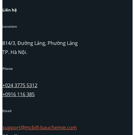
Liên hệ
Location
814/3, Đường Láng, Phường Láng
TP. Hà Nội.
Phone
+024 3775 5312
+0916 116 385
Email
support@mcbifi-bauchemie.com