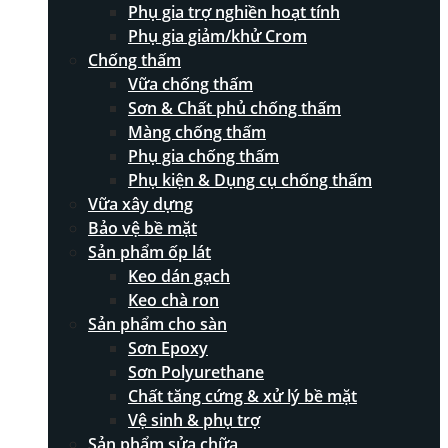
Phụ gia trợ nghiền hoạt tính
Phụ gia giảm/khử Crom
Chống thấm
Vữa chống thấm
Sơn & Chất phủ chống thấm
Màng chống thấm
Phụ gia chống thấm
Phụ kiện & Dụng cụ chống thấm
Vữa xây dựng
Bảo vệ bề mặt
Sản phẩm ốp lát
Keo dán gạch
Keo chà ron
Sản phẩm cho sàn
Sơn Epoxy
Sơn Polyurethane
Chất tăng cứng & xử lý bề mặt
Vệ sinh & phụ trợ
Sản phẩm sửa chữa