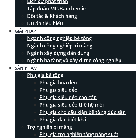
Lịch sử phát triển
Tập đoàn MC-Bauchemie
Đối tác & Khách hàng
Dự án tiêu biểu
GIẢI PHÁP
Ngành công nghiệp bê tông
Ngành công nghiệp xi măng
Ngành xây dựng dân dụng
Ngành hạ tầng và xây dựng công nghiệp
SẢN PHẨM
Phụ gia bê tông
Phụ gia hóa dẻo
Phụ gia siêu dẻo
Phụ gia siêu dẻo cao cấp
Phụ gia siêu dẻo thế hệ mới
Phụ gia cho cấu kiện bê tông đúc sẵn
Phụ gia đặc biệt khác
Trợ nghiền xi măng
Phụ gia trợ nghiền tăng năng suất