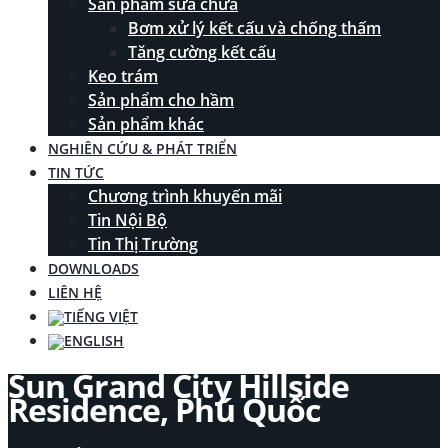
Sản phẩm sửa chữa
Bơm xử lý kết cấu và chống thấm
Tăng cường kết cấu
Keo trám
Sản phẩm cho hầm
Sản phẩm khác
NGHIÊN CỨU & PHÁT TRIỂN
TIN TỨC
Chương trình khuyến mãi
Tin Nội Bộ
Tin Thị Trường
DOWNLOADS
LIÊN HỆ
Sun Grand City Hillside
Residence, Phú Quốc