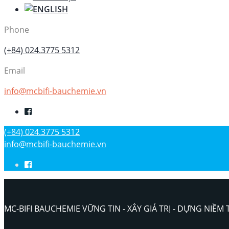
Phone
(+84) 024.3775 5312
Email
info@mcbifi-bauchemie.vn
(+84) 024.3775 5312
info@mcbifi-bauchemie.vn
MC-BIFI BAUCHEMIE VỮNG TIN - XÂY GIÁ TRỊ - DỰNG NIỀM 