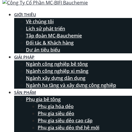
GIỚI THIỆU
Về chúng tôi
Lịch sử phát triển
Tập đoàn MC-Bauchemie
Đối tác & Khách hàng
Dự án tiêu biểu
GIẢI PHÁP
Ngành công nghiệp bê tông
Ngành công nghiệp xi măng
Ngành xây dựng dân dụng
Ngành hạ tầng và xây dựng công nghiệp
SẢN PHẨM
Phụ gia bê tông
Phụ gia hóa dẻo
Phụ gia siêu dẻo
Phụ gia siêu dẻo cao cấp
Phụ gia siêu dẻo thế hệ mới