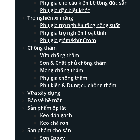
Phụ gia cho cấu kiện bê tông đúc sẵn
Phụ gia đặc biệt khác
Trợ nghiền xi măng
Phụ gia trợ nghiền tăng năng suất
Phụ gia trợ nghiền hoạt tính
Phụ gia giảm/khử Crom
Chống thấm
Vữa chống thấm
Sơn & Chất phủ chống thấm
Màng chống thấm
Phụ gia chống thấm
Phụ kiện & Dụng cụ chống thấm
Vữa xây dựng
Bảo vệ bề mặt
Sản phẩm ốp lát
Keo dán gạch
Keo chà ron
Sản phẩm cho sàn
Sơn Epoxy