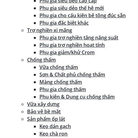
Phụ gia siêu dẻo cao cấp
Phụ gia siêu dẻo thế hệ mới
Phụ gia cho cấu kiện bê tông đúc sẵn
Phụ gia đặc biệt khác
Trợ nghiền xi măng
Phụ gia trợ nghiền tăng năng suất
Phụ gia trợ nghiền hoạt tính
Phụ gia giảm/khử Crom
Chống thấm
Vữa chống thấm
Sơn & Chất phủ chống thấm
Màng chống thấm
Phụ gia chống thấm
Phụ kiện & Dụng cụ chống thấm
Vữa xây dựng
Bảo vệ bề mặt
Sản phẩm ốp lát
Keo dán gạch
Keo chà ron