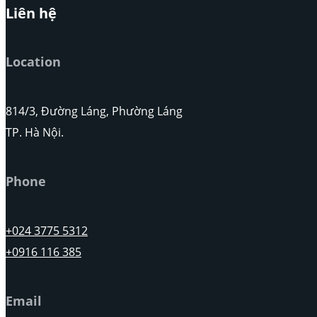
Liên hệ
Location
814/3, Đường Láng, Phường Láng
TP. Hà Nội.
Phone
+024 3775 5312
+0916 116 385
Email