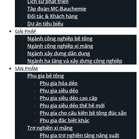
Lịch sử phát triển
Tập đoàn MC-Bauchemie
Đối tác & Khách hàng
Dự án tiêu biểu
GIẢI PHÁP
Ngành công nghiệp bê tông
Ngành công nghiệp xi măng
Ngành xây dựng dân dụng
Ngành hạ tầng và xây dựng công nghiệp
SẢN PHẨM
Phụ gia bê tông
Phụ gia hóa dẻo
Phụ gia siêu dẻo
Phụ gia siêu dẻo cao cấp
Phụ gia siêu dẻo thế hệ mới
Phụ gia cho cấu kiện bê tông đúc sẵn
Phụ gia đặc biệt khác
Trợ nghiền xi măng
Phụ gia trợ nghiền tăng năng suất