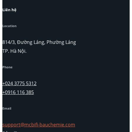
Liên hệ
Location
814/3, Đường Láng, Phường Láng
TP. Hà Nội.
Phone
+024 3775 5312
+0916 116 385
Email
support@mcbifi-bauchemie.com