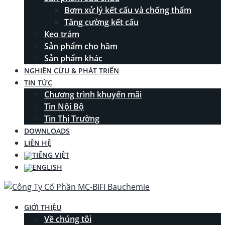
Bơm xử lý kết cấu và chống thấm
Tăng cường kết cấu
Keo trám
Sản phẩm cho hầm
Sản phẩm khác
NGHIÊN CỨU & PHÁT TRIỂN
TIN TỨC
Chương trình khuyến mãi
Tin Nội Bộ
Tin Thị Trường
DOWNLOADS
LIÊN HỆ
GIỚI THIỆU
Về chúng tôi