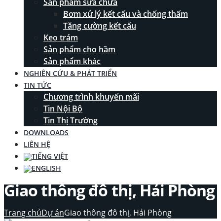
Sản phẩm sửa chữa
Bơm xử lý kết cấu và chống thấm
Tăng cường kết cấu
Keo trám
Sản phẩm cho hầm
Sản phẩm khác
NGHIÊN CỨU & PHÁT TRIỂN
TIN TỨC
Chương trình khuyến mãi
Tin Nội Bộ
Tin Thị Trường
DOWNLOADS
LIÊN HỆ
Giao thông đô thị, Hải Phòng
Trang chủ
Dự án
Giao thông đô thị, Hải Phòng