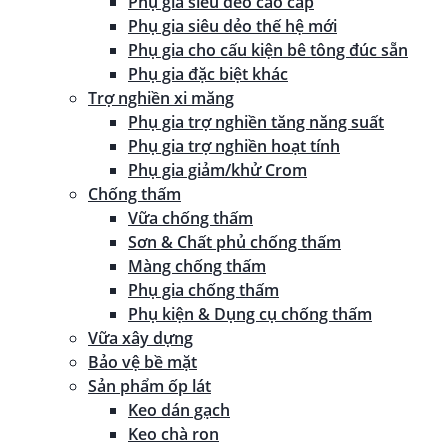
Phụ gia siêu dẻo cao cấp
Phụ gia siêu dẻo thế hệ mới
Phụ gia cho cấu kiện bê tông đúc sẵn
Phụ gia đặc biệt khác
Trợ nghiền xi măng
Phụ gia trợ nghiền tăng năng suất
Phụ gia trợ nghiền hoạt tính
Phụ gia giảm/khử Crom
Chống thấm
Vữa chống thấm
Sơn & Chất phủ chống thấm
Màng chống thấm
Phụ gia chống thấm
Phụ kiện & Dụng cụ chống thấm
Vữa xây dựng
Bảo vệ bề mặt
Sản phẩm ốp lát
Keo dán gạch
Keo chà ron