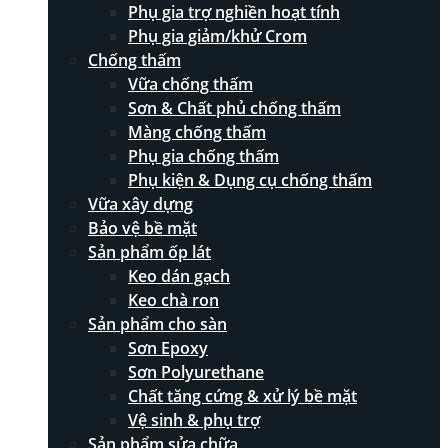
Phụ gia trợ nghiền hoạt tính
Phụ gia giảm/khử Crom
Chống thấm
Vữa chống thấm
Sơn & Chất phủ chống thấm
Màng chống thấm
Phụ gia chống thấm
Phụ kiện & Dụng cụ chống thấm
Vữa xây dựng
Bảo vệ bề mặt
Sản phẩm ốp lát
Keo dán gạch
Keo chà ron
Sản phẩm cho sàn
Sơn Epoxy
Sơn Polyurethane
Chất tăng cứng & xử lý bề mặt
Vệ sinh & phụ trợ
Sản phẩm sửa chữa