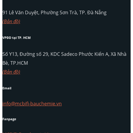
91 Lê Văn Duyệt, Phường Sơn Trà, TP. Đà Nẵng
(Bản đồ)
VPĐD tại TP. HCM
Số Y13, Đường số 29, KDC Sadeco Phước Kiển A, Xã Nhà
Bè, TP.HCM
(Bản đồ)
Email
info@mcbifi-bauchemie.vn
Fanpage