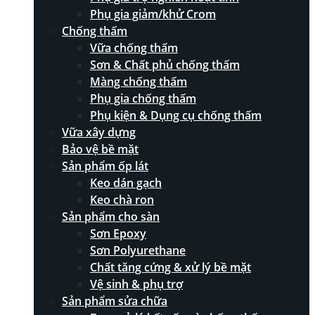
Phụ gia giảm/khử Crom
Chống thấm
Vữa chống thấm
Sơn & Chất phủ chống thấm
Màng chống thấm
Phụ gia chống thấm
Phụ kiện & Dụng cụ chống thấm
Vữa xây dựng
Bảo vệ bề mặt
Sản phẩm ốp lát
Keo dán gạch
Keo chà ron
Sản phẩm cho sàn
Sơn Epoxy
Sơn Polyurethane
Chất tăng cứng & xử lý bề mặt
Vệ sinh & phụ trợ
Sản phẩm sửa chữa