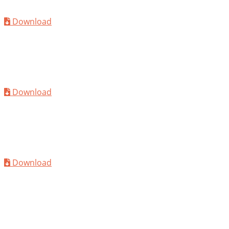
MC-PowerFlow 2168
Download
TDS
MC-PowerFlow 2177
Download
TDS
MC-PowerFlow 2216
Download
TDS
MC-PowerFlow 2232