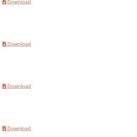
Download
TDS
MC-Quellmittel 100
Download
TDS
MC-Quellmittel 200
Download
TDS
MC-PowerFlow 1007
Download