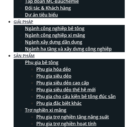
Tập đoàn MC-Bauchemie
Đối tác & Khách hàng
Dự án tiêu biểu
GIẢI PHÁP
Ngành công nghiệp bê tông
Ngành công nghiệp xi măng
Ngành xây dựng dân dụng
Ngành hạ tầng và xây dựng công nghiệp
SẢN PHẨM
Phụ gia bê tông
Phụ gia hóa dẻo
Phụ gia siêu dẻo
Phụ gia siêu dẻo cao cấp
Phụ gia siêu dẻo thế hệ mới
Phụ gia cho cấu kiện bê tông đúc sẵn
Phụ gia đặc biệt khác
Trợ nghiền xi măng
Phụ gia trợ nghiền tăng năng suất
Phụ gia trợ nghiền hoạt tính