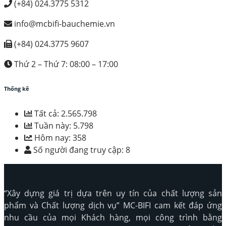
(+84) 024.3775 5312
info@mcbifi-bauchemie.vn
(+84) 024.3775 9607
Thứ 2 – Thứ 7: 08:00 – 17:00
Thống kê
Tất cả:
2.565.798
Tuần này:
5.798
Hôm nay:
358
Số người đang truy cập:
8
“Xây dựng giá trị dựa trên uy tín của chất lượng sản
phẩm và Chất lượng dịch vụ” MC-BIFI cam kết đáp ứng
nhu cầu của mọi Khách hàng, mọi công trình bằng