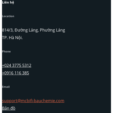
Liên hệ
Location
814/3, Đường Láng, Phường Láng
TP. Hà Nội.
Phone
+024 3775 5312
+0916 116 385
Email
support@mcbifi-bauchemie.com
Bản đồ