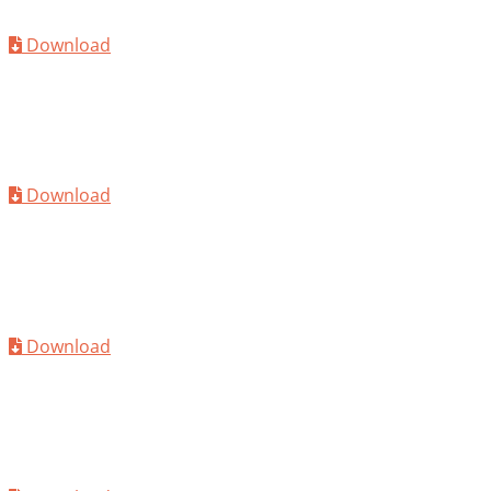
MC-Shotcrete SH 100
Download
TDS
MC-Centrament Retard 100
Download
TDS
MC-Centrament WP 100
Download
TDS
MC-Centrilit-Fume 950