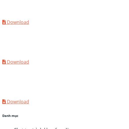
MC-PowerFlow 2252
Download
TDS
MC-PowerFlow 2255
Download
TDS
MC-PowerFlow 2256
Download
Danh mục