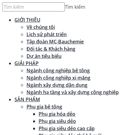
Tìm kiếm
GIỚI THIỆU
Về chúng tôi
Lịch sử phát triển
Tập đoàn MC-Bauchemie
Đối tác & Khách hàng
Dự án tiêu biểu
GIẢI PHÁP
Ngành công nghiệp bê tông
Ngành công nghiệp xi măng
Ngành xây dựng dân dụng
Ngành hạ tầng và xây dựng công nghiệp
SẢN PHẨM
Phụ gia bê tông
Phụ gia hóa dẻo
Phụ gia siêu dẻo
Phụ gia siêu dẻo cao cấp