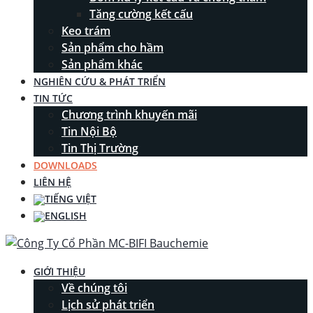
Tăng cường kết cấu
Keo trám
Sản phẩm cho hầm
Sản phẩm khác
NGHIÊN CỨU & PHÁT TRIỂN
TIN TỨC
Chương trình khuyến mãi
Tin Nội Bộ
Tin Thị Trường
DOWNLOADS
LIÊN HỆ
GIỚI THIỆU
Về chúng tôi
Lịch sử phát triển