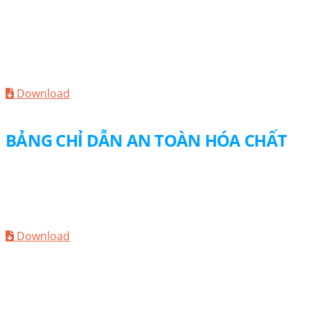
CATALOGUE
Giải pháp toàn diện cho ngành công nghiệp xi măng
Download
BẢNG CHỈ DẪN AN TOÀN HÓA CHẤT
MSDS
MC-Injekt 2111 Flex_0923
Download
MSDS
MC-Injekt 2111 SF_0923