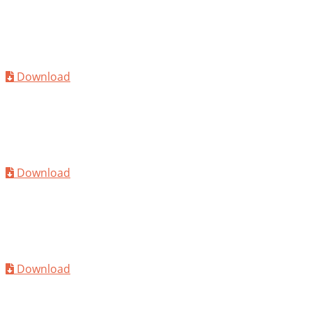
TDS
MC-PowerFlow 1008
Download
TDS
MC-PowerFlow 1086
Download
TDS
MC-PowerFlow 2135
Download
TDS