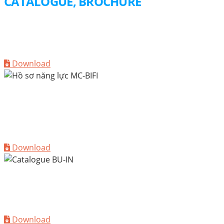
CATALOGUE, BROCHURE
HỒ SƠ NĂNG LỰC
Công ty Cổ phần MC-BIFI Bauchemie
Download
CATALOGUE
Các giải pháp sửa chữa, chống thấm và hoàn thiện cho
công trình xây dựng
Download
BROCHURE
Giải pháp ốp lát cao cấp cho công trình bền vững
Download