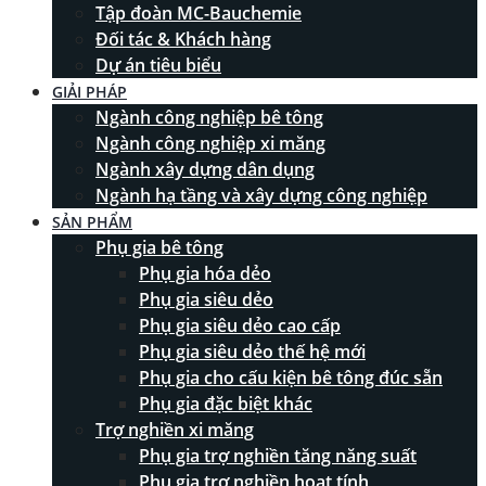
Tập đoàn MC-Bauchemie
Đối tác & Khách hàng
Dự án tiêu biểu
GIẢI PHÁP
Ngành công nghiệp bê tông
Ngành công nghiệp xi măng
Ngành xây dựng dân dụng
Ngành hạ tầng và xây dựng công nghiệp
SẢN PHẨM
Phụ gia bê tông
Phụ gia hóa dẻo
Phụ gia siêu dẻo
Phụ gia siêu dẻo cao cấp
Phụ gia siêu dẻo thế hệ mới
Phụ gia cho cấu kiện bê tông đúc sẵn
Phụ gia đặc biệt khác
Trợ nghiền xi măng
Phụ gia trợ nghiền tăng năng suất
Phụ gia trợ nghiền hoạt tính