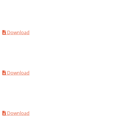
TDS
MC-PowerFlow 2239
Download
TDS
MC-PowerFlow 2247
Download
TDS
MC-PowerFlow 2251
Download
TDS