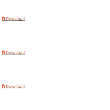
MC-PowerFlow 2136
Download
TDS
MC-PowerFlow 2138
Download
TDS
MC-PowerFlow 2139
Download
TDS