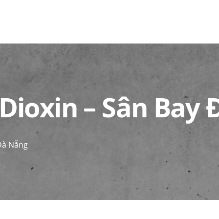
Dioxin – Sân Bay
 Đà Nẵng